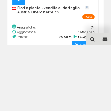
Fiori e piante - vendita al dettaglio
Austria Ober­österreich
-50%
74
Anagrafiche:
Aggiornato al:
1 Mar 2026
Prezzo:
28,86 €
14,43 €
Acquista
Guida all'acquisto di un
database email Fiori e
piante - vendita al dettaglio
- Ober­österreich