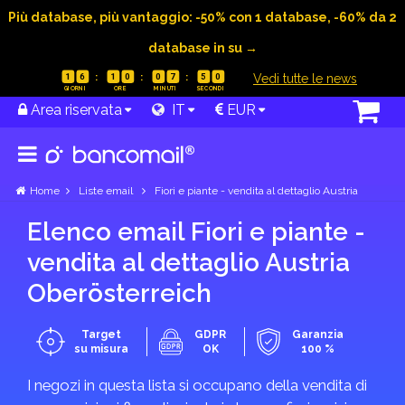
Più database, più vantaggio: -50% con 1 database, -60% da 2
database in su →
|
Vedi tutte le news
1
6
1
0
0
7
5
0
Area riservata
IT
EUR
Home
Liste email
Fiori e piante - vendita al dettaglio Austria
Elenco email Fiori e piante -
vendita al dettaglio Austria
Ober­österreich
Target
GDPR
Garanzia
su misura
OK
100 %
I negozi in questa lista si occupano della vendita di