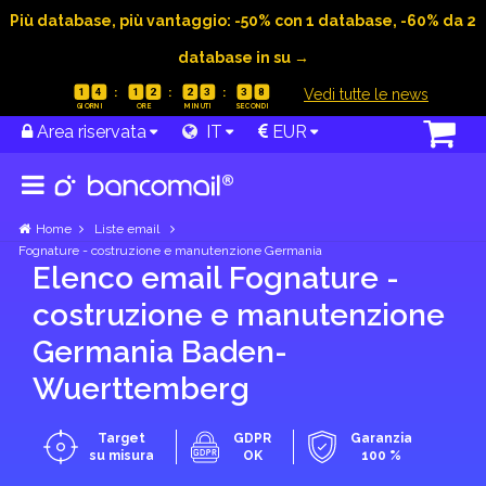
Più database, più vantaggio: -50% con 1 database, -60% da 2
database in su →
|
Vedi tutte le news
1
4
1
2
2
3
3
7
Area riservata
IT
EUR
Home
Liste email
Fognature - costruzione e manutenzione Germania
Elenco email Fognature -
costruzione e manutenzione
Germania Baden-
Wuerttemberg
Target
GDPR
Garanzia
su misura
OK
100 %