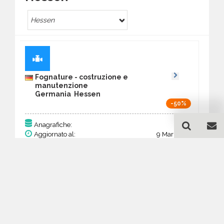
Hessen
Fognature - costruzione e
manutenzione
Germania Hessen
-50%
162
Anagrafiche:
Aggiornato al:
9 Mar 2026
Prezzo:
63,18 €
31,59 €
Acquista
Guida all'acquisto di un