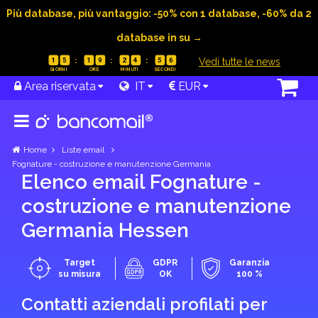
Più database, più vantaggio: -50% con 1 database, -60% da 2
database in su →
|
Vedi tutte le news
1
5
1
9
2
4
5
5
Area riservata
IT
EUR
Home
Liste email
Fognature - costruzione e manutenzione Germania
Elenco email Fognature -
costruzione e manutenzione
Germania Hessen
Target
GDPR
Garanzia
su misura
OK
100 %
Contatti aziendali profilati per