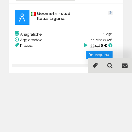
Geometri - studi
Italia Liguria
1.238
Anagrafiche:
Aggiornato al:
11 Mar 2026
Prezzo:
334,26 €
Acquista
Guida all'acquisto di un
database email Geometri -
studi - Liguria