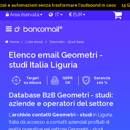
l e automazioni senza trasformare l’outbound in caos
15 Giu 
Area riservata
IT
EUR
Home
Liste email
Geometri - studi Italia
Elenco email Geometri -
studi Italia Liguria
Target
GDPR
Garanzia
su misura
OK
100 %
Database B2B Geometri - studi:
aziende e operatori del settore
L'
archivio contatti Geometri - studi
in Liguria,
Italia dà accesso a contatti aziendali profilati di
realtà operative nel settore Geometri - studi.