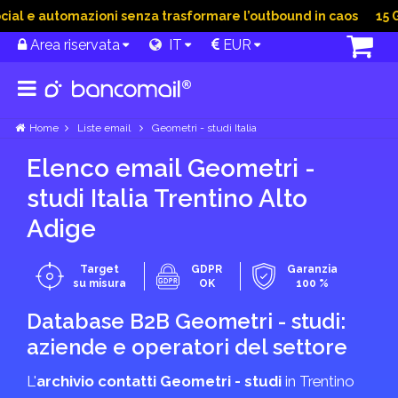
l e automazioni senza trasformare l’outbound in caos
15 Giu
Area riservata
IT
EUR
Home
Liste email
Geometri - studi Italia
Elenco email Geometri -
studi Italia Trentino Alto
Adige
Target
GDPR
Garanzia
su misura
OK
100 %
Database B2B Geometri - studi:
aziende e operatori del settore
L'
archivio contatti Geometri - studi
in Trentino