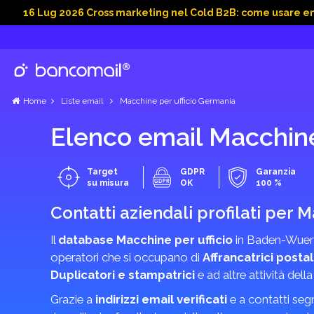
g 2026 Cross marketing nel Cold B2B: come usare email, dati 
Home
Liste email
Macchine per ufficio Germania
Elenco email Macchin
Target
GDPR
Garanzia
su misura
OK
100 %
Contatti aziendali profilati per M
Il
database Macchine per ufficio
in Baden-Wuertt
operatori che si occupano di
Affrancatrici posta
Duplicatori e stampatrici
e ad altre attività della
Grazie a
indirizzi email verificati
e a contatti seg