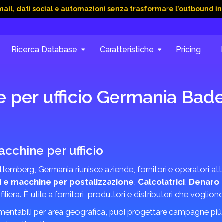
social e automazioni senza trasformare l’outbound in caos
15
Ricerca Database
Caratteristiche
Pricing
e per ufficio Germania B
acchine per ufficio
emberg, Germania riunisce aziende, fornitori e operatori atti
li e macchine per postalizzazione
,
Calcolatrici
,
Denaro 
 filiera. È utile a fornitori, produttori e distributori che voglio
mentabili per area geografica, puoi progettare campagne più m