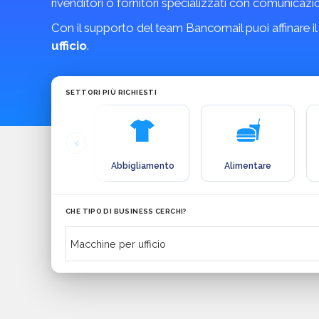
rivenditori o fornitori specializzati con comunicazio
Con il supporto del team Bancomail puoi affinare il
ufficio
.
SETTORI PIÙ RICHIESTI
Abbigliamento
Alimentare
CHE TIPO DI BUSINESS CERCHI?