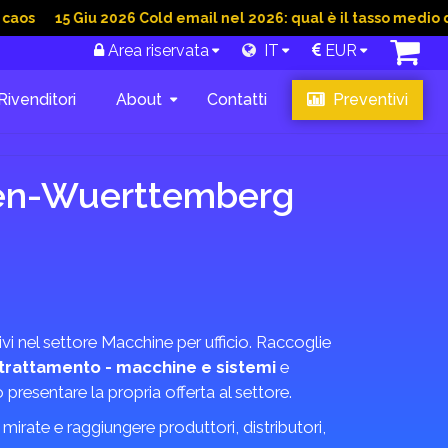
 Giu 2026 Cold email nel 2026: qual è il tasso medio di convers
Area riservata
IT
EUR
Rivenditori
About
Contatti
Preventivi
aden-Wuerttemberg
vi nel settore Macchine per ufficio. Raccoglie
trattamento - macchine e sistemi
e
no presentare la propria offerta al settore.
irate e raggiungere produttori, distributori,