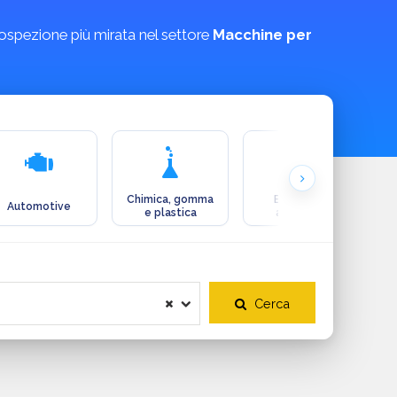
rospezione più mirata nel settore
Macchine per
Chimica, gomma
Ecologia e
Automotive
e plastica
ambiente
Cerca