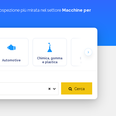
rospezione più mirata nel settore
Macchine per
Chimica, gomma
Ecologia e
Automotive
e plastica
ambiente
Cerca