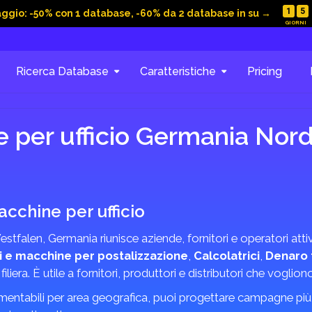
1
5
aggio: -50% con 1 database, -60% da 2 database in su →
Ricerca Database
Caratteristiche
Pricing
 per ufficio Germania Nor
acchine per ufficio
tfalen, Germania riunisce aziende, fornitori e operatori attiv
li e macchine per postalizzazione
,
Calcolatrici
,
Denaro 
 filiera. È utile a fornitori, produttori e distributori che voglio
mentabili per area geografica, puoi progettare campagne più m