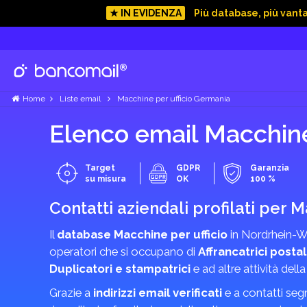
★ IN EVIDENZA
Più database, più vant
Home
Liste email
Macchine per ufficio Germania
Elenco email Macchine
Target
GDPR
Garanzia
su misura
OK
100 %
Contatti aziendali profilati per M
Il
database Macchine per ufficio
in Nordrhein-Wes
operatori che si occupano di
Affrancatrici posta
Duplicatori e stampatrici
e ad altre attività della
Grazie a
indirizzi email verificati
e a contatti seg