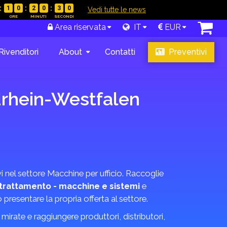
1
0
2
0
2
9
|
Vedi tutte le news
Area riservata
IT
EUR
Rivenditori
About
Contatti
Preventivi
drhein-Westfalen
i nel settore Macchine per ufficio. Raccoglie
trattamento - macchine e sistemi
e
no presentare la propria offerta al settore.
irate e raggiungere produttori, distributori,