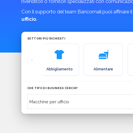
rivenditori o fornitori specializzati con comunicazio
Con il supporto del team Bancomail puoi affinare il
ufficio
.
SETTORI PIÙ RICHIESTI
Abbigliamento
Alimentare
CHE TIPO DI BUSINESS CERCHI?