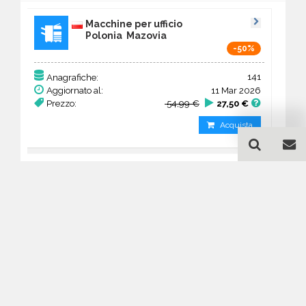
Macchine per ufficio
Polonia Mazovia
-50%
141
Anagrafiche:
Aggiornato al:
11 Mar 2026
Prezzo:
54,99 €
27,50 €
Acquista
Guida all'acquisto di un
database email Macchine
per ufficio - Mazovia