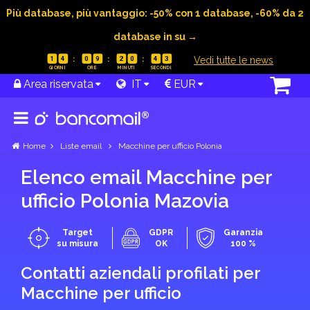
Più database, più vantaggio: -50% con 1 database, -60% da 2
database in su →
|
Vedi tutte le news
1
4
0
9
2
0
4
2
Area riservata
IT
EUR
Home
Liste email
Macchine per ufficio Polonia
Elenco email Macchine per
ufficio Polonia Mazovia
Target
GDPR
Garanzia
su misura
OK
100 %
Contatti aziendali profilati per
Macchine per ufficio