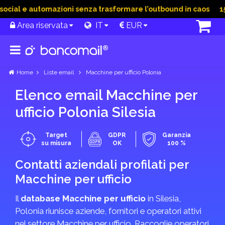
ial e automazioni senza trasformare l’outbound in caos
15 G
Area riservata
IT
EUR
Home
Liste email
Macchine per ufficio Polonia
Elenco email Macchine per
ufficio Polonia Silesia
Target
GDPR
Garanzia
su misura
OK
100 %
Contatti aziendali profilati per
Macchine per ufficio
Il
database Macchine per ufficio
in Silesia,
Polonia riunisce aziende, fornitori e operatori attivi
nel settore Macchine per ufficio. Raccoglie operatori