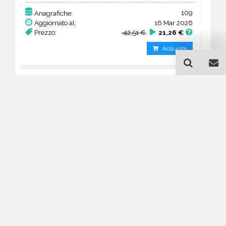
109
Anagrafiche:
Aggiornato al:
16 Mar 2026
Prezzo:
42,51 €
21,26 €
Acquista
Guida all'acquisto di un
database email Macchine
per ufficio - Silesia
Come posso selezionare un database
email di aziende per il mio
marketing?