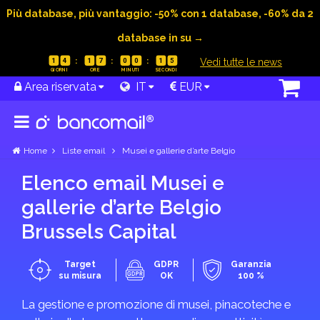
Più database, più vantaggio: -50% con 1 database, -60% da 2
database in su →
|
Vedi tutte le news
1
4
1
7
0
0
1
5
Area riservata
IT
EUR
Home
Liste email
Musei e gallerie d’arte Belgio
Elenco email Musei e
gallerie d’arte Belgio
Brussels Capital
Target
GDPR
Garanzia
su misura
OK
100 %
La gestione e promozione di musei, pinacoteche e