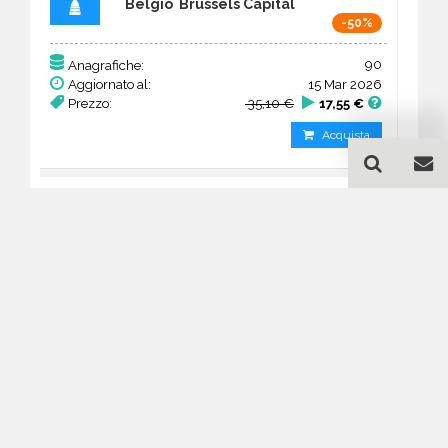
Belgio Brussels Capital
-50%
90
Anagrafiche:
Aggiornato al:
15 Mar 2026
Prezzo:
35,10 €
17,55 €
Acquista
Guida all'acquisto di un
database email Musei e
gallerie d’arte - Brussels
Capital
Come posso selezionare un database