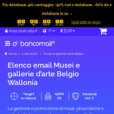
Più database, più vantaggio: -50% con 1 database, -60% da 2
database in su →
|
Vedi tutte le news
1
3
0
4
5
6
1
9
Area riservata
IT
EUR
Home
Liste email
Musei e gallerie d’arte Belgio
Elenco email Musei e
gallerie d’arte Belgio
Wallonia
Target
GDPR
Garanzia
su misura
OK
100 %
La gestione e promozione di musei, pinacoteche e