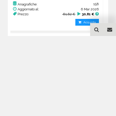
158
Anagrafiche:
Aggiornato al:
6 Mar 2026
Prezzo:
61,62 €
30,81 €
Acquista
Guida all'acquisto di un
database email Musei e
gallerie d’arte - Wallonia
Come posso selezionare un database
email di aziende per il mio
marketing?
Puoi selezionare e acquistare i