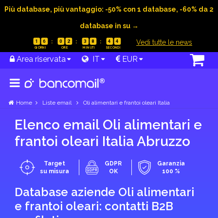
Più database, più vantaggio: -50% con 1 database, -60% da 2
database in su →
|
Vedi tutte le news
1
6
0
2
3
8
4
3
Area riservata
IT
EUR
Home
Liste email
Oli alimentari e frantoi oleari Italia
Elenco email Oli alimentari e
frantoi oleari Italia Abruzzo
Target
GDPR
Garanzia
su misura
OK
100 %
Database aziende Oli alimentari
e frantoi oleari: contatti B2B