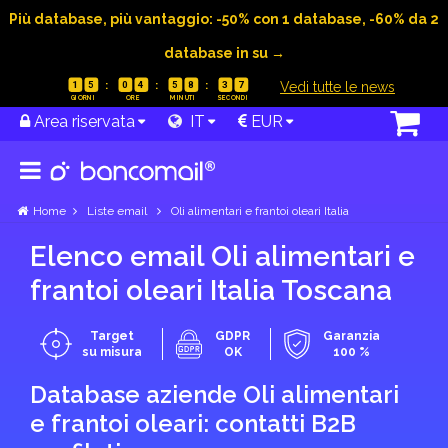
Più database, più vantaggio: -50% con 1 database, -60% da 2
database in su →
|
Vedi tutte le news
1
5
0
4
5
8
3
6
Area riservata
IT
EUR
Home
Liste email
Oli alimentari e frantoi oleari Italia
Elenco email Oli alimentari e
frantoi oleari Italia Toscana
Target
GDPR
Garanzia
su misura
OK
100 %
Database aziende Oli alimentari
e frantoi oleari: contatti B2B