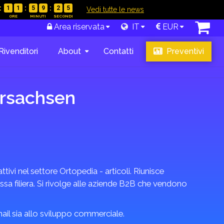
1
1
5
9
2
4
|
Vedi tutte le news
Area riservata
IT
EUR
Rivenditori
About
Contatti
Preventivi
ersachsen
ivi nel settore Ortopedia - articoli. Riunisce
essa filiera. Si rivolge alle aziende B2B che vendono
email sia allo sviluppo commerciale.