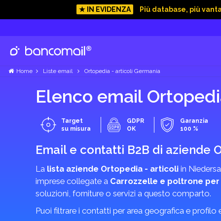
★ IN EVIDENZA
Più database, più vant
Home
Liste email
Ortopedia - articoli Germania
Elenco email Ortopedi
Target
GDPR
Garanzia
su misura
OK
100 %
Email e contatti B2B di aziende O
La
lista aziende Ortopedia - articoli
in Niedersa
imprese collegate a
Carrozzelle e poltrone per
soluzioni, forniture o servizi a questo comparto.
Puoi filtrare i contatti per area geografica e profilo