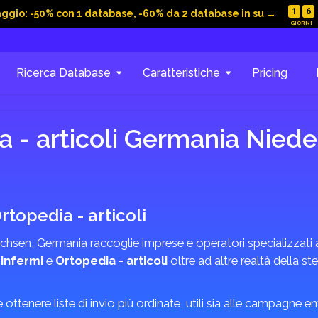
1
6
aggio: -50% con 1 database, -60% da 2 database in su →
Ricerca Database
Caratteristiche
Pricing
a - articoli Germania Nied
rtopedia - articoli
chsen, Germania raccoglie imprese e operatori specializzati att
 infermi
e
Ortopedia - articoli
oltre ad altre realtà della st
 e ottenere liste di invio più ordinate, utili sia alle campagne 