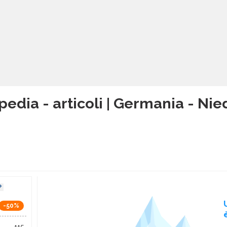
pedia - articoli | Germania - Ni
-50%
115