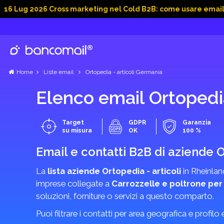
026 Cross marketing nel Cold B2B: come usare email, dati soc
Home
Liste email
Ortopedia - articoli Germania
Elenco email Ortopedia
Target
GDPR
Garanzia
su misura
OK
100 %
Email e contatti B2B di aziende O
La
lista aziende Ortopedia - articoli
in Rheinland
imprese collegate a
Carrozzelle e poltrone per
soluzioni, forniture o servizi a questo comparto.
Puoi filtrare i contatti per area geografica e profilo