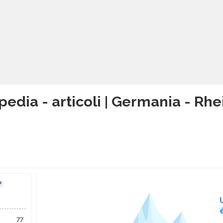
pedia - articoli | Germania - Rh
77