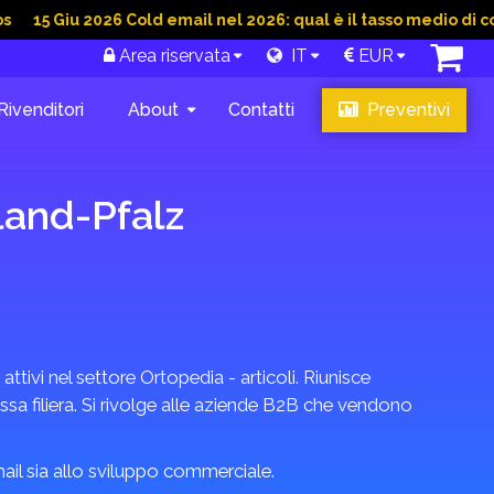
u 2026 Cold email nel 2026: qual è il tasso medio di conversion
Area riservata
IT
EUR
Rivenditori
About
Contatti
Preventivi
land-Pfalz
ttivi nel settore Ortopedia - articoli. Riunisce
essa filiera. Si rivolge alle aziende B2B che vendono
email sia allo sviluppo commerciale.