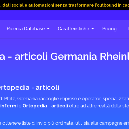
ial e automazioni senza trasformare l’outbound in caos
15 Gi
Ricerca Database
Caratteristiche
Pricing
 - articoli Germania Rhein
rtopedia - articoli
-Pfalz, Germania raccoglie imprese e operatori specializzati a
 infermi
e
Ortopedia - articoli
oltre ad altre realtà della st
 e ottenere liste di invio più ordinate, utili sia alle campagne 