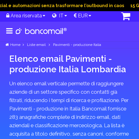
l e automazioni senza trasformare l’outbound in caos
15 Giu
Area riservata
IT
EUR
Home
Liste email
Pavimenti - produzione Italia
Elenco email Pavimenti -
produzione Italia Lombardia
Un elenco email verticale permette di raggiungere
aziende di un settore specifico con contatti già
filtrati, riducendo i tempi di ricerca e profilazione. Per
Pavimenti - produzione in Italia Bancomail fornisce
283 anagrafiche complete di indirizzo email, dati
aziendali e classificazione merceologica. La lista è
acquisita a titolo definitivo, senza canoni, conforme