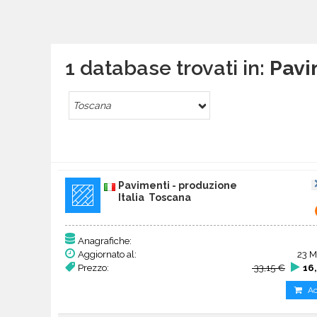
1 database trovati in:
Pavi
Toscana
Pavimenti - produzione
Italia Toscana
Anagrafiche:
Aggiornato al:
23 M
Prezzo:
33,15 €
16
Ac