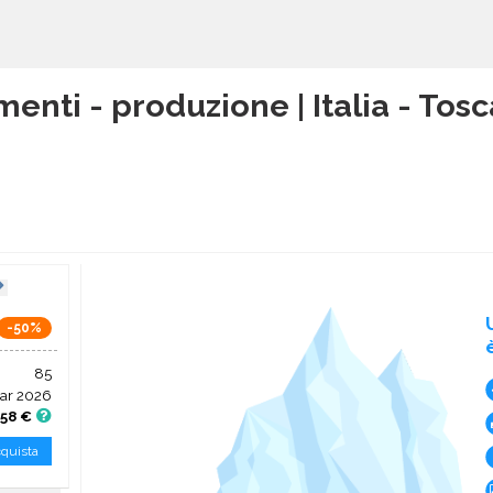
menti - produzione | Italia - Tos
-50%
85
ar 2026
,58 €
quista