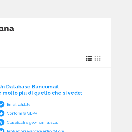
cana
Un Database Bancomail
è molto più di quello che si vede:
Email validate
Conformità GDPR
Classificati e geo-normalizzati
Profilazioni avanzate entro 24 ore