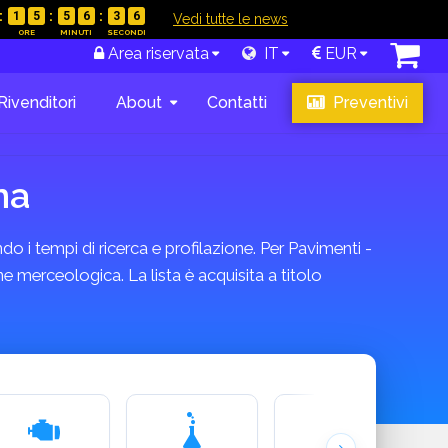
1
5
5
6
3
5
|
Vedi tutte le news
Area riservata
IT
EUR
Rivenditori
About
Contatti
Preventivi
na
do i tempi di ricerca e profilazione. Per Pavimenti -
e merceologica. La lista è acquisita a titolo