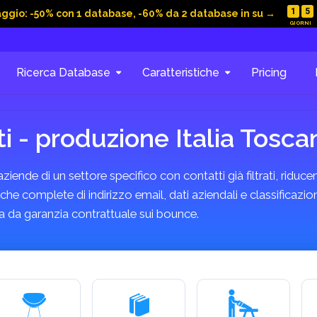
1
5
aggio: -50% con 1 database, -60% da 2 database in su →
Ricerca Database
Caratteristiche
Pricing
 - produzione Italia Tosca
ende di un settore specifico con contatti già filtrati, riducen
he complete di indirizzo email, dati aziendali e classificazion
 da garanzia contrattuale sui bounce.