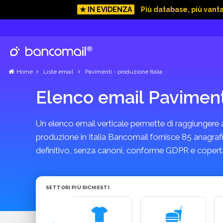
★ IN EVIDENZA
Più database, più vant
Home
Liste email
Pavimenti - produzione Italia
Elenco email Pavimenti
Un elenco email verticale permette di raggiungere azi
produzione in Italia Bancomail fornisce 85 anagrafic
definitivo, senza canoni, conforme GDPR e coperta
SETTORI PIÙ RICHIESTI