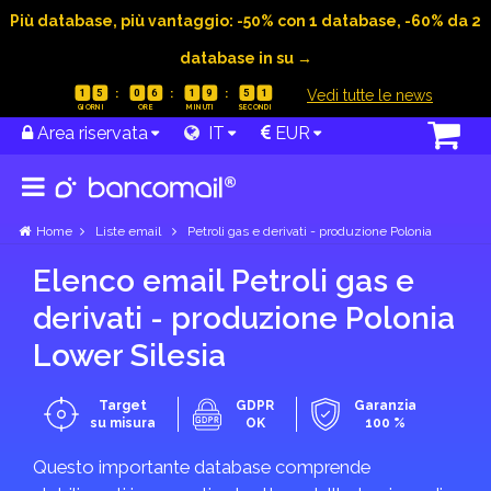
Più database, più vantaggio: -50% con 1 database, -60% da 2
database in su →
|
Vedi tutte le news
1
5
0
6
1
9
5
1
Area riservata
IT
EUR
Home
Liste email
Petroli gas e derivati - produzione Polonia
Elenco email Petroli gas e
derivati - produzione Polonia
Lower Silesia
Target
GDPR
Garanzia
su misura
OK
100 %
Questo importante database comprende