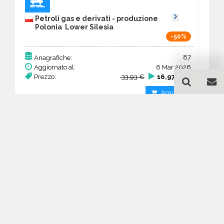
Petroli gas e derivati - produzione
Polonia Lower Silesia
-50%
87
Anagrafiche:
Aggiornato al:
6 Mar 2026
Prezzo:
33,93 €
16,97 €
Acquista
Guida all'acquisto di un
database email Petroli gas
e derivati - produzione -
Lower Silesia