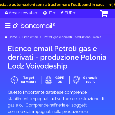
al e automazioni senza trasformare l’outbound in caos
15 Gi
Area riservata
IT
EUR
Home
Liste email
Petroli gas e derivati - produzione Polonia
Elenco email Petroli gas e
derivati - produzione Polonia
Lodz Voivodeship
Target
GDPR
Garanzia
su misura
OK
100 %
Questo importante database comprende
stabilimenti impegnati nel settore dell'estrazione di
gas e oli. Comprende raffinerie e i soggetti
commerciali impegnati nella produzione e