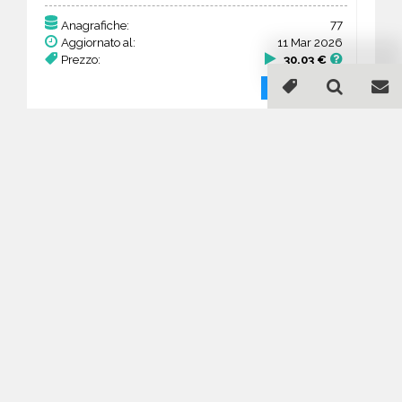
77
Anagrafiche:
Aggiornato al:
11 Mar 2026
Prezzo:
30,03 €
Acquista
Guida all'acquisto di un
database email Petroli gas
e derivati - produzione -
Łódź Voivodeship
Come posso selezionare un database
email di aziende per il mio
marketing?