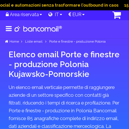
ial e automazioni senza trasformare l’outbound in caos
15 G
Area riservata
IT
EUR
Home
Liste email
Porte e finestre - produzione Polonia
Elenco email Porte e finestre
- produzione Polonia
Kujawsko-Pomorskie
Un elenco email verticale permette di raggiungere
aziende di un settore specifico con contatti già
filtrati, riducendo i tempi di ricerca e profilazione. Per
Porte e finestre - produzione in Polonia Bancomail
fornisce 85 anagrafiche complete di indirizzo email,
dati aziendali e classificazione merceologica. La