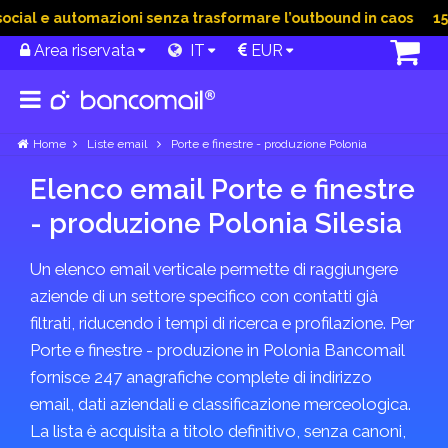
ial e automazioni senza trasformare l’outbound in caos
15 G
Area riservata
IT
EUR
Home
Liste email
Porte e finestre - produzione Polonia
Elenco email Porte e finestre
- produzione Polonia Silesia
Un elenco email verticale permette di raggiungere
aziende di un settore specifico con contatti già
filtrati, riducendo i tempi di ricerca e profilazione. Per
Porte e finestre - produzione in Polonia Bancomail
fornisce 247 anagrafiche complete di indirizzo
email, dati aziendali e classificazione merceologica.
La lista è acquisita a titolo definitivo, senza canoni,