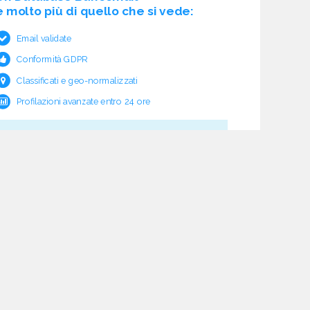
è molto più di quello che si vede:
Email validate
Conformità GDPR
Classificati e geo-normalizzati
Profilazioni avanzate entro 24 ore
Cosa c'è sotto?
Garanzia e rimborso validità
Verifica pre fornitura
Aggiornamento ciclico
Studio normativo
21 processi di verifica dati
Assistenza e follow-up
Acquisti tracciati