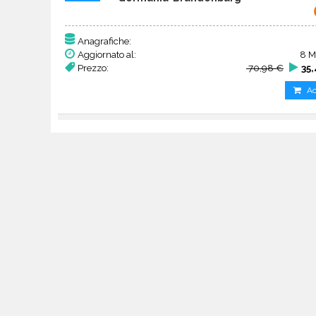
Anagrafiche:
Aggiornato al:
8 M
Prezzo:
70,98 €
35
Ac