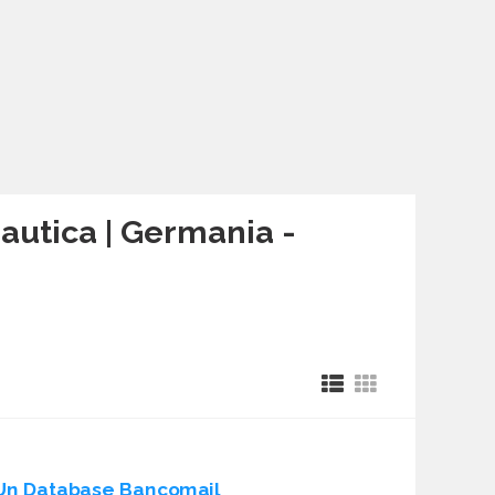
 nautica | Germania -
Un Database Bancomail