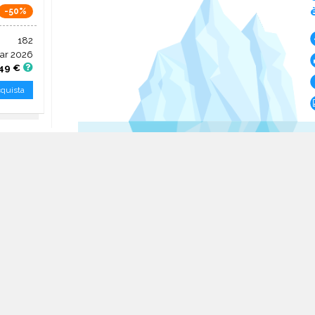
-50%
182
ar 2026
,49 €
quista