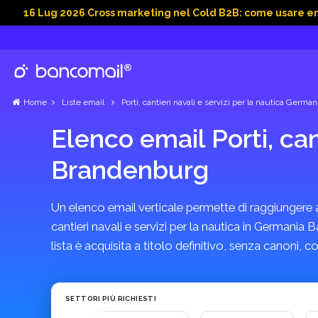
Lug 2026 Cross marketing nel Cold B2B: come usare email, dati
Home
Liste email
Porti, cantieri navali e servizi per la nautica German
Elenco email Porti, can
Brandenburg
Un elenco email verticale permette di raggiungere azi
cantieri navali e servizi per la nautica in Germania
lista è acquisita a titolo definitivo, senza canoni
SETTORI PIÙ RICHIESTI