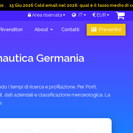
 Giu 2026 Cold email nel 2026: qual è il tasso medio di convers
Area riservata
IT
EUR
Rivenditori
About
Contatti
Preventivi
a nautica Germania
o i tempi di ricerca e profilazione. Per Porti,
l, dati aziendali e classificazione merceologica. La
e.