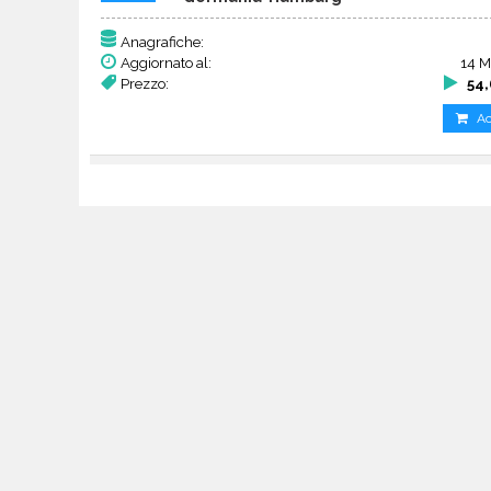
Anagrafiche:
Aggiornato al:
14 M
Prezzo:
54,
Ac