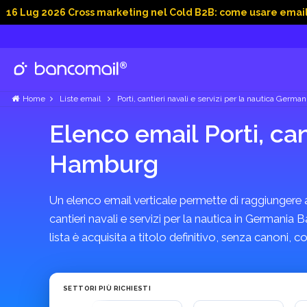
g 2026 Cross marketing nel Cold B2B: come usare email, dati s
Home
Liste email
Porti, cantieri navali e servizi per la nautica German
Elenco email Porti, can
Hamburg
Un elenco email verticale permette di raggiungere azi
cantieri navali e servizi per la nautica in Germania
lista è acquisita a titolo definitivo, senza canoni
SETTORI PIÙ RICHIESTI