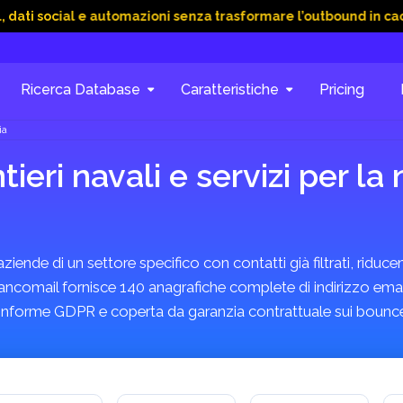
ocial e automazioni senza trasformare l’outbound in caos
15
Ricerca Database
Caratteristiche
Pricing
ia
tieri navali e servizi per l
ende di un settore specifico con contatti già filtrati, riducend
 Bancomail fornisce 140 anagrafiche complete di indirizzo emai
, conforme GDPR e coperta da garanzia contrattuale sui bounc