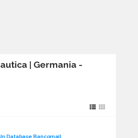
 nautica | Germania -
Un Database Bancomail