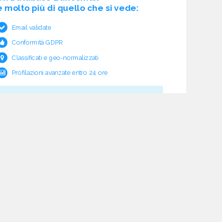
è molto più di quello che si vede:
Email validate
Conformità GDPR
Classificati e geo-normalizzati
Profilazioni avanzate entro 24 ore
Cosa c'è sotto?
Garanzia e rimborso validità
Verifica pre fornitura
Aggiornamento ciclico
Studio normativo
21 processi di verifica dati
Assistenza e follow-up
Acquisti tracciati