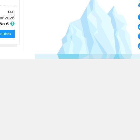
140
ar 2026
60 €
quista