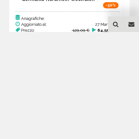
-50%
331
Anagrafiche:
Aggiornato al:
27 Mar 2026
Prezzo:
129,09 €
64,55 €
Acquista
Guida all'acquisto di un
database email Prodotti
chimici - produzione -
Nordrhein-Westfalen
Come posso selezionare un database