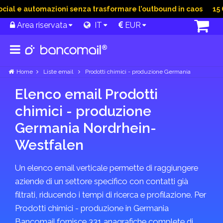
al e automazioni senza trasformare l’outbound in caos
15 Gi
Area riservata
IT
EUR
Home
Liste email
Prodotti chimici - produzione Germania
Elenco email Prodotti
chimici - produzione
Germania Nordrhein-
Westfalen
Un elenco email verticale permette di raggiungere
aziende di un settore specifico con contatti già
filtrati, riducendo i tempi di ricerca e profilazione. Per
Prodotti chimici - produzione in Germania
Bancomail fornisce 331 anagrafiche complete di