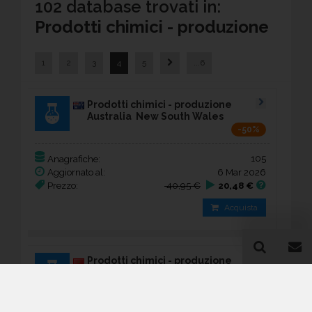
102 database trovati in:
Prodotti chimici - produzione
1
2
3
4
5
...6
Prodotti chimici - produzione
Australia New South Wales
-50%
105
Anagrafiche:
Aggiornato al:
6 Mar 2026
Prezzo:
40,95 €
20,48 €
Acquista
Prodotti chimici - produzione
Marocco Casablanca-Settat
-50%