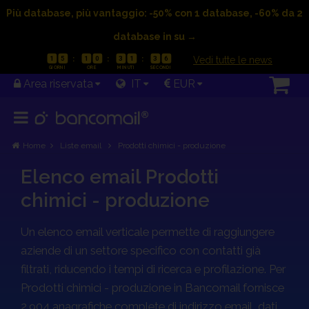
Più database, più vantaggio: -50% con 1 database, -60% da 2
database in su →
|
Vedi tutte le news
1
5
1
0
3
1
3
5
Area riservata
IT
EUR
Home
Liste email
Prodotti chimici - produzione
Elenco email Prodotti
chimici - produzione
Un elenco email verticale permette di raggiungere
aziende di un settore specifico con contatti già
OFFERTA VALIDA FINO AL 23/08/2026
filtrati, riducendo i tempi di ricerca e profilazione. Per
1
5
1
0
3
0
3
6
Prodotti chimici - produzione in Bancomail fornisce
2.904 anagrafiche complete di indirizzo email, dati