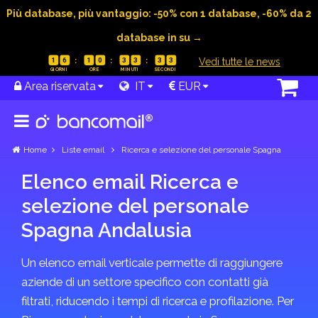
Più database, più vantaggio: -50% con 1 database, -60% da 2
database in su →
|
Vedi tutte le news
1
6
1
0
3
3
3
3
Area riservata
IT
EUR
Home
Liste email
Ricerca e selezione del personale Spagna
Elenco email Ricerca e
selezione del personale
Spagna Andalusia
Un elenco email verticale permette di raggiungere
aziende di un settore specifico con contatti già
filtrati, riducendo i tempi di ricerca e profilazione. Per