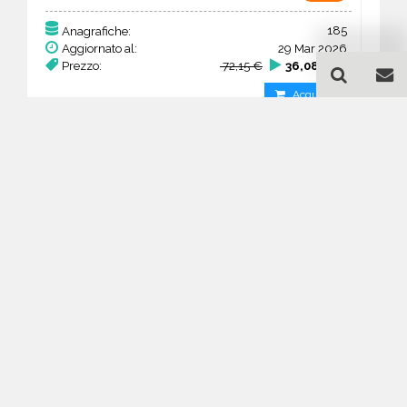
185
Anagrafiche:
Aggiornato al:
29 Mar 2026
Prezzo:
72,15 €
36,08 €
Acquista
Guida all'acquisto di un
database email Ricerca e
selezione del personale -
Andalusia
Come posso selezionare un database
email di aziende per il mio