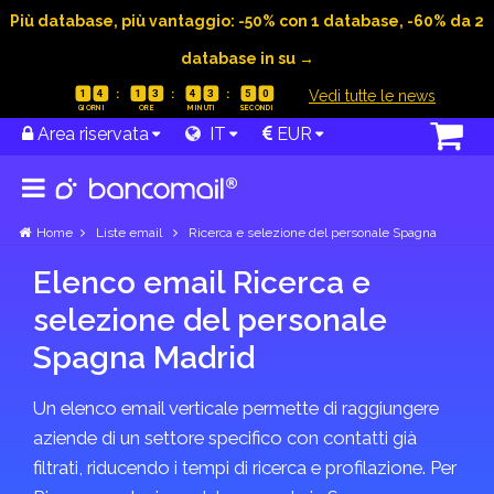
Più database, più vantaggio: -50% con 1 database, -60% da 2
database in su →
|
Vedi tutte le news
1
4
1
3
4
3
5
0
Area riservata
IT
EUR
Home
Liste email
Ricerca e selezione del personale Spagna
Elenco email Ricerca e
selezione del personale
Spagna Madrid
Un elenco email verticale permette di raggiungere
aziende di un settore specifico con contatti già
filtrati, riducendo i tempi di ricerca e profilazione. Per