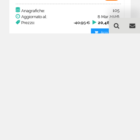
105
Anagrafiche:
Aggiornato al:
8 Mar 2026
Prezzo:
40,95 €
20,48 €
Acquista
Guida all'acquisto di un
database email Ricerca e
selezione del personale -
Madrid
Come posso selezionare un database
email di aziende per il mio