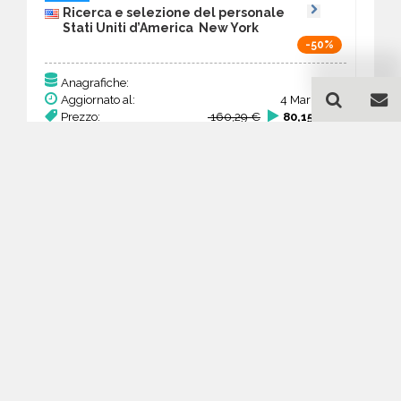
Ricerca e selezione del personale
Stati Uniti d’America New York
-50%
411
Anagrafiche:
Aggiornato al:
4 Mar 2026
Prezzo:
160,29 €
80,15 €
Acquista
Guida all'acquisto di un
database email Ricerca e
selezione del personale -
New York