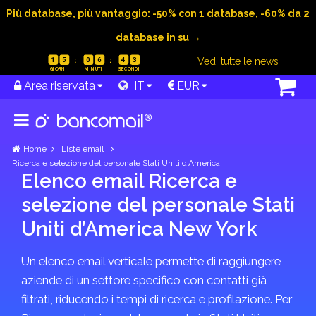
Più database, più vantaggio: -50% con 1 database, -60% da 2
database in su →
|
Vedi tutte le news
1
5
0
6
4
3
Area riservata
IT
EUR
Home
Liste email
Ricerca e selezione del personale Stati Uniti d’America
Elenco email Ricerca e
selezione del personale Stati
Uniti d’America New York
Un elenco email verticale permette di raggiungere
aziende di un settore specifico con contatti già
filtrati, riducendo i tempi di ricerca e profilazione. Per