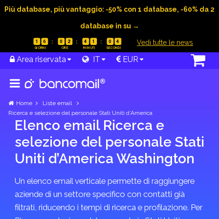
Più database, più vantaggio: -50% con 1 database, -60% da 2
database in su →
|
Vedi tutte le news
1
6
0
2
4
1
0
4
Area riservata
IT
EUR
Home
Liste email
Ricerca e selezione del personale Stati Uniti d’America
Elenco email Ricerca e
selezione del personale Stati
Uniti d’America Washington
Un elenco email verticale permette di raggiungere
aziende di un settore specifico con contatti già
filtrati, riducendo i tempi di ricerca e profilazione. Per