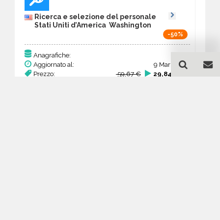
Ricerca e selezione del personale
Stati Uniti d’America Washington
-50%
153
Anagrafiche:
Aggiornato al:
9 Mar 2026
Prezzo:
59,67 €
29,84 €
Acquista
Guida all'acquisto di un
database email Ricerca e
selezione del personale -
Washington