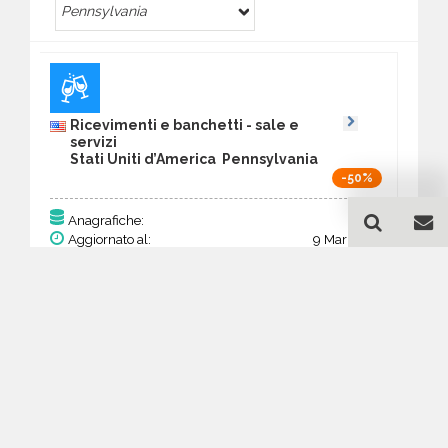
Pennsylvania
Ricevimenti e banchetti - sale e
servizi
Stati Uniti d’America Pennsylvania
-50%
111
Anagrafiche:
Aggiornato al:
9 Mar 2026
Prezzo:
43,29 €
21,65 €
Acquista
Guida all'acquisto di un
database email Ricevimenti