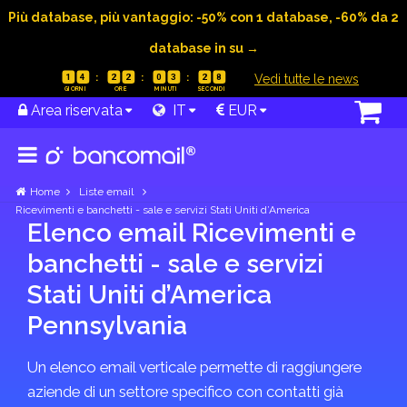
Più database, più vantaggio: -50% con 1 database, -60% da 2
database in su →
|
Vedi tutte le news
1
4
2
2
0
3
2
8
Area riservata
IT
EUR
Home
Liste email
Ricevimenti e banchetti - sale e servizi Stati Uniti d’America
Elenco email Ricevimenti e
banchetti - sale e servizi
Stati Uniti d’America
Pennsylvania
Un elenco email verticale permette di raggiungere
aziende di un settore specifico con contatti già