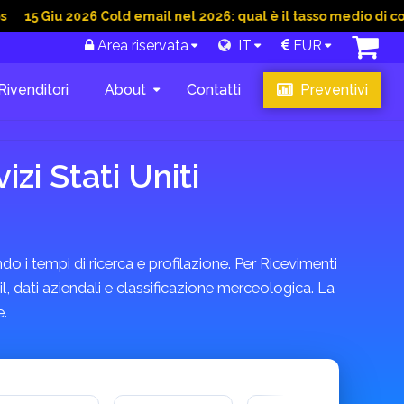
 2026 Cold email nel 2026: qual è il tasso medio di conversion
Area riservata
IT
EUR
Rivenditori
About
Contatti
Preventivi
zi Stati Uniti
do i tempi di ricerca e profilazione. Per Ricevimenti
l, dati aziendali e classificazione merceologica. La
e.