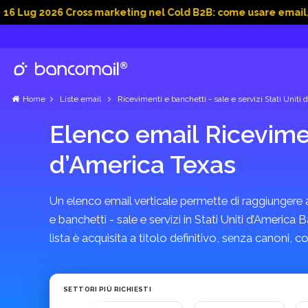
026 Cross marketing nel Cold B2B: come usare email, dati soci
Home
Liste email
Ricevimenti e banchetti - sale e servizi Stati Uniti 
Elenco email Riceviment
d’America Texas
Un elenco email verticale permette di raggiungere azi
e banchetti - sale e servizi in Stati Uniti d’Americ
lista è acquisita a titolo definitivo, senza canoni
SETTORI PIÙ RICHIESTI