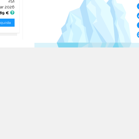
251
ar 2026
,89 €
quista