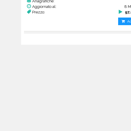
Anagrafiche:
Aggiornato al:
8 M
Prezzo:
97
Ac