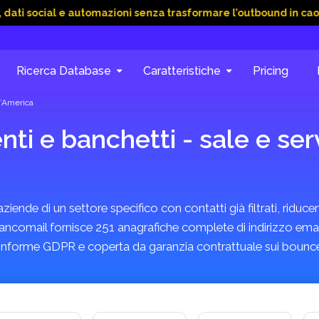
al e automazioni senza trasformare l’outbound in caos
15 Giu
Ricerca Database
Caratteristiche
Pricing
d’America
i e banchetti - sale e servi
ende di un settore specifico con contatti già filtrati, riducen
a Bancomail fornisce 251 anagrafiche complete di indirizzo emai
, conforme GDPR e coperta da garanzia contrattuale sui bounc