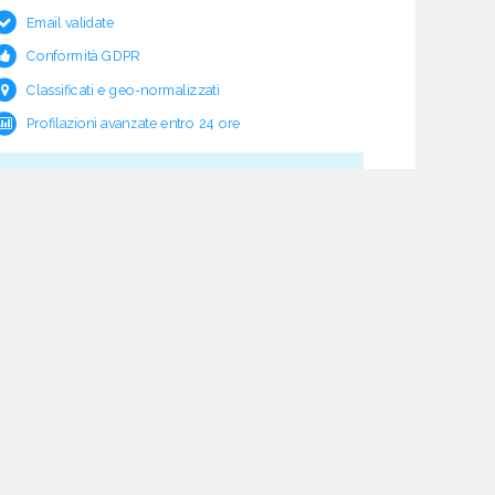
Email validate
Conformità GDPR
Classificati e geo-normalizzati
Profilazioni avanzate entro 24 ore
Cosa c'è sotto?
Garanzia e rimborso validità
Verifica pre fornitura
Aggiornamento ciclico
Studio normativo
21 processi di verifica dati
Assistenza e follow-up
Acquisti tracciati
Dashboard di monitoraggio