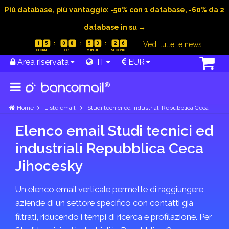
Più database, più vantaggio: -50% con 1 database, -60% da 2
database in su →
|
Vedi tutte le news
1
5
0
8
5
3
2
6
Area riservata
IT
EUR
Home
Liste email
Studi tecnici ed industriali Repubblica Ceca
Elenco email Studi tecnici ed
industriali Repubblica Ceca
Jihocesky
Un elenco email verticale permette di raggiungere
aziende di un settore specifico con contatti già
filtrati, riducendo i tempi di ricerca e profilazione. Per