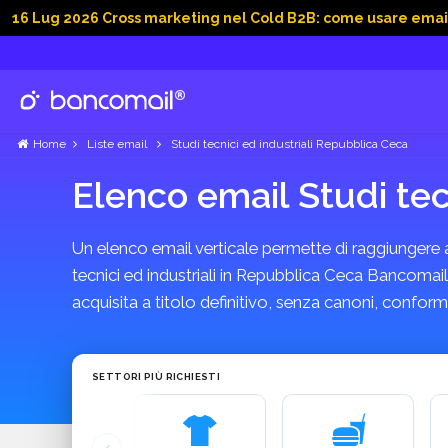
2026 Cross marketing nel Cold B2B: come usare email, dati soc
Home
Liste email
Studi tecnici ed industriali Repubblica Ceca
Elenco email Studi tec
Un elenco email verticale permette di raggiungere azi
tecnici ed industriali in Repubblica Ceca Bancomail 
acquisita a titolo definitivo, senza canoni, confo
SETTORI PIÙ RICHIESTI