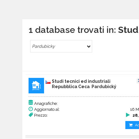
1 database trovati in:
Stud
Pardubicky
Studi tecnici ed industriali
Repubblica Ceca Pardubický
Anagrafiche:
Aggiornato al:
16 M
Prezzo:
28
Ac