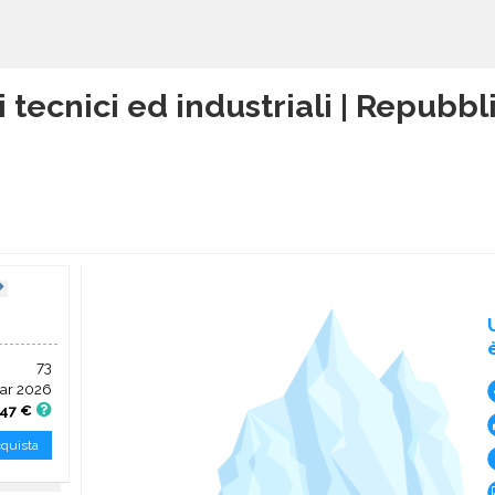
i tecnici ed industriali | Repubb
73
ar 2026
,47 €
quista