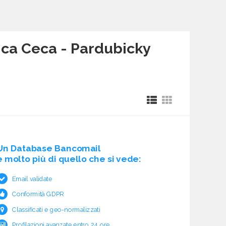
lica Ceca - Pardubicky
Un Database Bancomail
è molto più di quello che si vede:
Email validate
Conformità GDPR
Classificati e geo-normalizzati
Profilazioni avanzate entro 24 ore