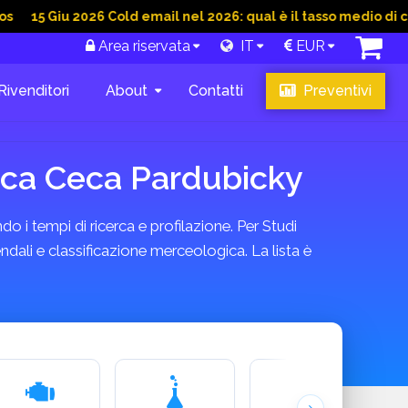
iu 2026 Cold email nel 2026: qual è il tasso medio di conversio
Area riservata
IT
EUR
Rivenditori
About
Contatti
Preventivi
lica Ceca Pardubicky
do i tempi di ricerca e profilazione. Per Studi
ndali e classificazione merceologica. La lista è