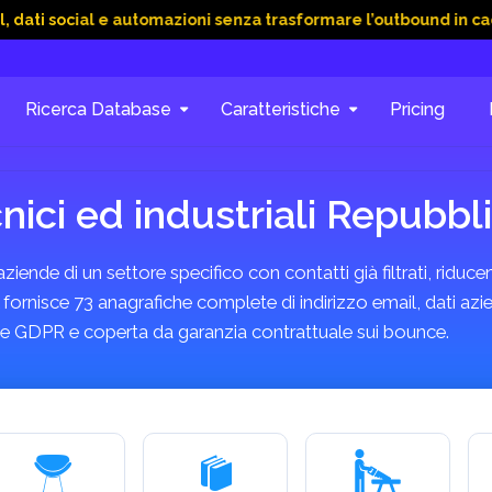
ial e automazioni senza trasformare l’outbound in caos
15 G
Ricerca Database
Caratteristiche
Pricing
nici ed industriali Repubb
ende di un settore specifico con contatti già filtrati, riducen
fornisce 73 anagrafiche complete di indirizzo email, dati azie
rme GDPR e coperta da garanzia contrattuale sui bounce.