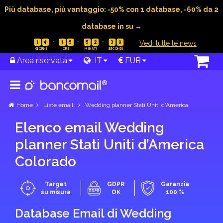
Più database, più vantaggio: -50% con 1 database, -60% da 2
database in su →
|
Vedi tutte le news
1
4
1
5
5
2
2
9
Area riservata
IT
EUR
Home
Liste email
Wedding planner Stati Uniti d’America
Elenco email Wedding
planner Stati Uniti d’America
Colorado
Target
GDPR
Garanzia
su misura
OK
100 %
Database Email di Wedding