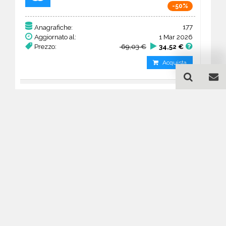
-50%
177
Anagrafiche:
Aggiornato al:
1 Mar 2026
Prezzo:
69,03 €
34,52 €
Acquista
Guida all'acquisto di un
database email Wedding
planner - Colorado
Come posso selezionare un database
email di aziende per il mio
marketing?