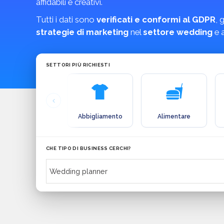
affidabili e creativi.
Tutti i dati sono
verificati e conformi al GDPR
, 
strategie di marketing
nel
settore wedding
e a
SETTORI PIÙ RICHIESTI
Abbigliamento
Alimentare
CHE TIPO DI BUSINESS CERCHI?