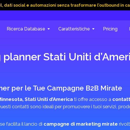
ial e automazioni senza trasformare l’outbound in caos
15 G
Ricerca Database
Caratteristiche
Pricing
planner Stati Uniti d’Ame
ner per le Tue Campagne B2B Mirate
nnesota, Stati Uniti d’America
ti offre accesso a
contatt
Questi contatti sono ideali per promuovere i tuoi servizi, prodo
 facilita il lancio di
campagne di marketing mirate
rivolt