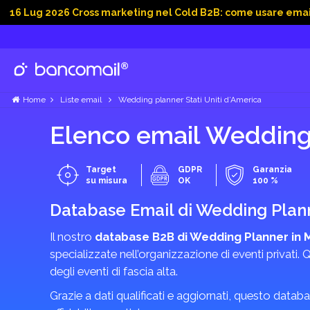
2026 Cross marketing nel Cold B2B: come usare email, dati soc
Home
Liste email
Wedding planner Stati Uniti d’America
Elenco email Wedding 
Target
GDPR
Garanzia
su misura
OK
100 %
Database Email di Wedding Plan
Il nostro
database B2B di Wedding Planner in Mi
specializzate nell’organizzazione di eventi privati. 
degli eventi di fascia alta.
Grazie a dati qualificati e aggiornati, questo database