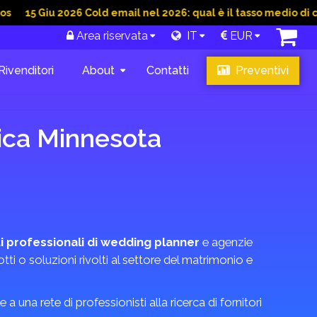
iu 2026 Cold email nel 2026: qual è il tasso medio di conversio
Area riservata
IT
EUR
Rivenditori
About
Contatti
Preventivi
rica Minnesota
i professionali di wedding planner
e agenzie
tti o soluzioni rivolti al settore del matrimonio e
e a una rete di professionisti alla ricerca di fornitori