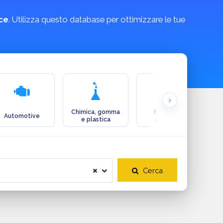
ace
. Utilizza questo database per ottimizzare le tue
Chimica, gomma
Ecologia e
Automotive
e plastica
ambiente
Cerca