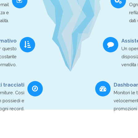
email
Ogni
nza e
refi
alità.
dati
mativo
Assist
er questo
Un oper
 costante
disposiz
rmativo.
vendita 
i tracciati
Dashboar
rniture. Così
Monitori le 
on possiedi e
velocemente,
ogni record.
promozioni e