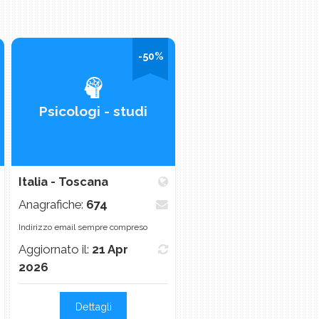
-50%
-
Psicologi - studi
Psicologi - studi
Italia - Toscana
Italia - Emilia Romagn
Anagrafiche:
674
Anagrafiche:
3.545
Indirizzo email sempre compreso
Indirizzo email sempre compreso
Aggiornato il:
21 Apr
Aggiornato il:
21 Apr
2026
2026
Dettagli
Dettagli