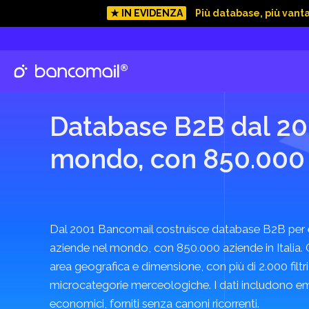
★ IN EVIDENZA
Più database, più vant
Offert
consegna 
Database B2B dal 200
mondo, con 850.000 a
Dal 2001 Bancomail costruisce database B2B per e
aziende nel mondo, con 850.000 aziende in Italia. O
area geografica e dimensione, con più di 2.000 filtri
microcategorie merceologiche. I dati includono ema
economici, forniti senza canoni ricorrenti.