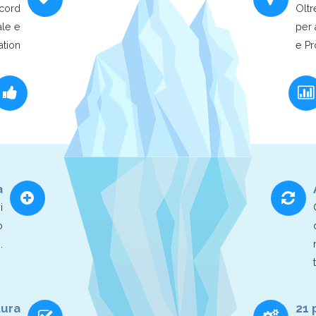
ecord
Oltr
ale e
per 
ation
e Pr
à
i
o
.
tura
21 