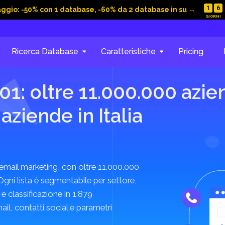
1
6
aggio: -50% con 1 database, -60% da 2 database in su →
a valida fino al 23 agosto 2026 esclusivamente per gli acquisti online. Ordini, valida
sono sempre operative anche durante il periodo estivo. Non cumulabile con altre 
o sconti.
Ricerca Database
Caratteristiche
Pricing
Sblocca il -60%!
1: oltre 11.000.000 azie
ziende in Italia
mail marketing, con oltre 11.000.000
gni lista è segmentabile per settore,
 e classificazione in 1.879
il, contatti social e parametri