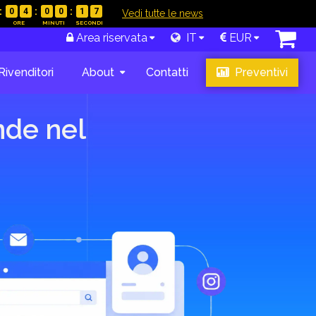
0
4
0
0
1
6
|
Vedi tutte le news
zione e
promozioni
Area riservata
IT
EUR
Rivenditori
About
Contatti
Preventivi
nde nel