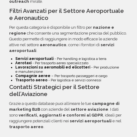
outreach
mirate.
Filtri Avanzati per il Settore Aeroportuale
e Aeronautico
Per questa categoria è disponibile un filtro per
nazione e
regione
che consente una segmentazione precisa del pubblico.
Questo permette di raggiungere in modo efficace le aziende
attive nel settore
aeronautico
, come i fornitori di
servizi
aeroportuali
.
Servizi aeroportuali
- Per handling e logistica a terra
Aerotaxi
- Per trasporto aereo specializzato
Lavorazioni su aeromobili ed elicotteri
- Per produzione
e manutenzione
Compagnie aeree
– Per trasporto passeggeri e cargo
Trasporto aereo
- Per logistica e servizi connessi
Contatti Strategici per il Settore
dell’Aviazione
Grazie a questo database puoi allineare le tue
campagne di
marketing B2B
con aziende del
settore aviazione
. I dati
sono
verificati, aggiornati e conformi al GDPR
, ideali per
raggiungere potenziali clienti nei
servizi aeroportuali
e nel
trasporto aereo
.