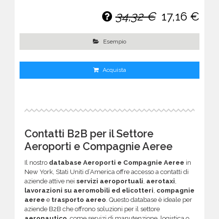
34,32 €
17,16 €
Esempio
Acquista
Contatti B2B per il Settore
Aeroporti e Compagnie Aeree
Il nostro
database Aeroporti e Compagnie Aeree
in
New York, Stati Uniti d’America offre accesso a contatti di
aziende attive nei
servizi aeroportuali
,
aerotaxi
,
lavorazioni su aeromobili ed elicotteri
,
compagnie
aeree
e
trasporto aereo
. Questo database è ideale per
aziende B2B che offrono soluzioni per il settore
aeronautico
, come servizi di manutenzione, logistica o