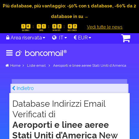
Più database, più vantaggio: -50% con 1 database, -60% da 2
database in su →
|
Vedi tutte le news
1
4
1
1
3
2
4
6
Area riservata
IT
EUR
Home
Liste email
Aeroporti e linee aeree Stati Uniti d’America
Indietro
Database Indirizzi Email
Verificati di
Aeroporti e linee aeree
Stati Uniti d’America
New