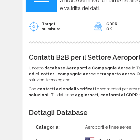
a titolo definitivo, unitamente alle
e validità dei dati.
Target
GDPR
su misura
OK
Contatti B2B per il Settore Aeropo
Il nostro
database Aeroporti e Compagnie Aeree
in Te
ed elicotteri
,
compagnie aeree
e
trasporto aereo
. 
soluzioni tecnologiche.
Con
contatti aziendali verificati
e segmentati per area 
soluzioni IT
. I dati sono
aggiornati, conformi al GDPR
e
Dettagli Database
Categoria:
Aeroporti e linee aeree