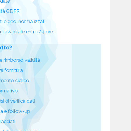
idate
ità GDPR
ati e geo-normalizzati
oni avanzate entro 24 ore
otto?
e rimborso validità
re fornitura
mento ciclico
ormativo
i di verifica dati
za e follow-up
racciati