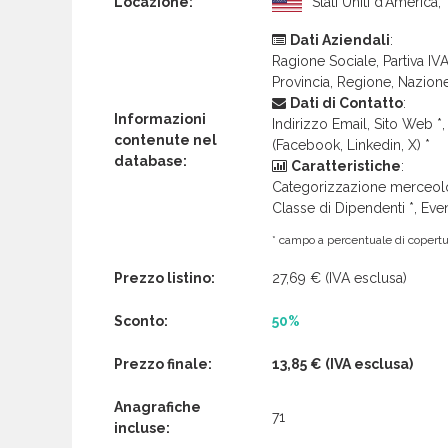
Locazione:
Stati Uniti d’America,
Dati Aziendali
:
Ragione Sociale, Partiva IVA 
Provincia, Regione, Nazion
Dati di Contatto
:
Informazioni
Indirizzo Email, Sito Web *, 
contenute nel
(Facebook, Linkedin, X) *
database:
Caratteristiche
:
Categorizzazione merceolog
Classe di Dipendenti *, Even
* campo a percentuale di copertur
Prezzo listino:
27,69 €
(IVA esclusa)
Sconto:
50%
Prezzo finale:
13,85 €
(IVA esclusa)
Anagrafiche
71
incluse: