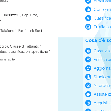
Email val
 Texas
Conform
*, Indirizzo *, Cap, Città,
Classific
e.
Profilazi
Telefono *, Fax *, Link Social
Cosa c'è s
ica, Classe di Fatturato *,
Garanzia 
tuali classificazioni specifiche *
Verifica p
a variabile.
Aggiorna
Studio n
21 process
Assisten
Acquisti t