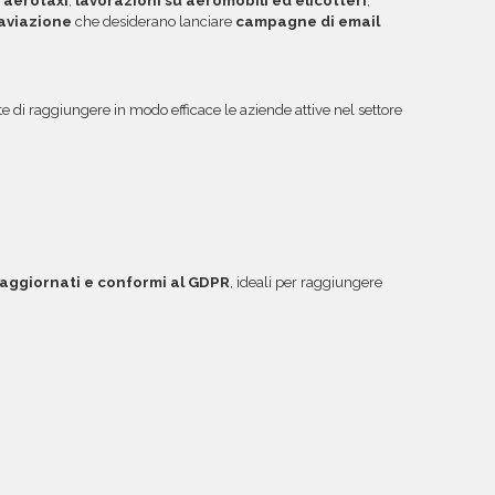
,
aerotaxi
,
lavorazioni su aeromobili ed elicotteri
,
’aviazione
che desiderano lanciare
campagne di email
di raggiungere in modo efficace le aziende attive nel settore
, aggiornati e conformi al GDPR
, ideali per raggiungere