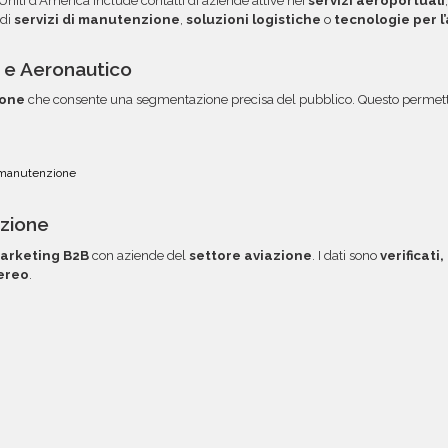
 Uniti d’America include contatti di aziende attive nei
servizi aeroportuali
 diretto via email.
 di
servizi di manutenzione
,
soluzioni logistiche
o
tecnologie per l
e e Aeronautico
ione
che consente una segmentazione precisa del pubblico. Questo permette 
 manutenzione
azione
arketing B2B
con aziende del
settore aviazione
. I dati sono
verificati
ereo
.