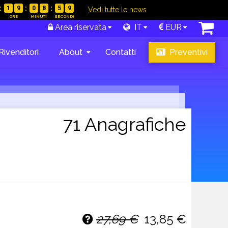
1
9
0
8
5
8
|
Vedi tutte le news
Area riservata
IT
EUR
Rivenditori
About
Contatti
Preventivi
71 Anagrafiche
27,69 €
13,85 €