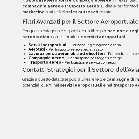
Il
database Aeroporti e Compagnie Aeree
in Texas, Stati
documentazione nella tua area riservata, con link
compagnie aeree
e
trasporto aereo
. È ideale per fornitori
marketing
o attività di
sales outreach
mirate.
Filtri Avanzati per il Settore Aeroportual
Per questa categoria è disponibile un filtro per
nazione e reg
aeronautico
, come i fornitori di
servizi aeroportuali
.
Servizi aeroportuali
- Per handling e logistica a terra
Aerotaxi
- Per trasporto aereo specializzato
Lavorazioni su aeromobili ed elicotteri
- Per produzione e
Compagnie aeree
– Per trasporto passeggeri e cargo
Trasporto aereo
- Per logistica e servizi connessi
Contatti Strategici per il Settore dell’Avi
Grazie a questo database puoi allineare le tue
campagne di m
potenziali clienti nei
servizi aeroportuali
e nel
trasporto a