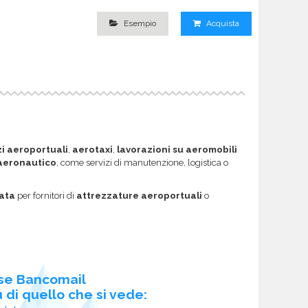
Esempio
Acquista
zi aeroportuali
,
aerotaxi
,
lavorazioni su aeromobili
aeronautico
, come servizi di manutenzione, logistica o
ata
per fornitori di
attrezzature aeroportuali
o
se Bancomail
 di quello che si vede: