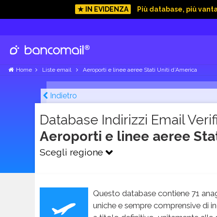
★ IN EVIDENZA
Più database, più vant
Home
Liste email
Aeroporti e linee aeree Stati Uniti d’America
Indietro
Database Indirizzi Email Verifi
Aeroporti e linee aeree Sta
Scegli regione
Questo database contiene 71 anag
uniche e sempre comprensive di in