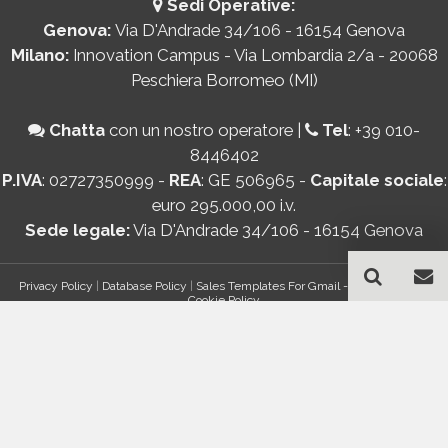
Sedi Operative:
Genova:
Via D'Andrade 34/106 - 16154 Genova
Milano:
Innovation Campus - Via Lombardia 2/a - 20068
Peschiera Borromeo (MI)
Chatta
con un nostro operatore
|
Tel
:
+39 010-
8446402
P.IVA
: 02727350999 -
REA
: GE 506965 -
Capitale sociale
:
euro 295.000,00 i.v.
Sede legale:
Via D'Andrade 34/106 - 16154 Genova
Privacy Policy
|
Database Policy
|
Sales Templates For Gmail - AddOn Policy
|
Cookie Policy
®
© Copyright 2026 Bancomail