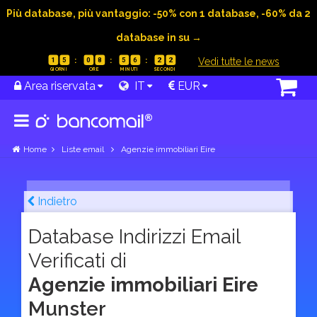
Più database, più vantaggio: -50% con 1 database, -60% da 2
database in su →
|
Vedi tutte le news
1
5
0
8
5
6
2
1
Area riservata
IT
EUR
Home
Liste email
Agenzie immobiliari Eire
Indietro
Database Indirizzi Email
Verificati di
Agenzie immobiliari Eire
Munster