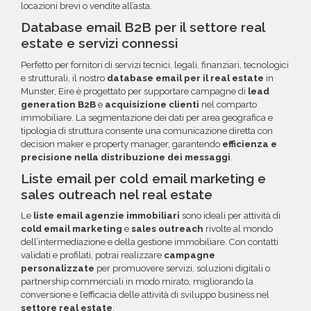
locazioni brevi o vendite all’asta.
Database email B2B per il settore real
estate e servizi connessi
Perfetto per fornitori di servizi tecnici, legali, finanziari, tecnologici
e strutturali, il nostro
database email per il real estate
in
Munster, Eire è progettato per supportare campagne di
lead
generation B2B
e
acquisizione clienti
nel comparto
immobiliare. La segmentazione dei dati per area geografica e
tipologia di struttura consente una comunicazione diretta con
decision maker e property manager, garantendo
efficienza e
precisione nella distribuzione dei messaggi
.
Liste email per cold email marketing e
sales outreach nel real estate
Le
liste email agenzie immobiliari
sono ideali per attività di
cold email marketing
e
sales outreach
rivolte al mondo
dell’intermediazione e della gestione immobiliare. Con contatti
validati e profilati, potrai realizzare
campagne
personalizzate
per promuovere servizi, soluzioni digitali o
partnership commerciali in modo mirato, migliorando la
conversione e l’efficacia delle attività di sviluppo business nel
settore real estate
.