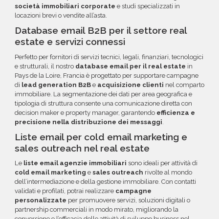
società immobiliari corporate
e studi specializzati in
locazioni brevi o vendite all’asta.
Database email B2B per il settore real
estate e servizi connessi
Perfetto per fornitori di servizi tecnici, legali, finanziari, tecnologici
e strutturali, il nostro
database email per il real estate
in
Pays de la Loire, Francia è progettato per supportare campagne
di
lead generation B2B
e
acquisizione clienti
nel comparto
immobiliare. La segmentazione dei dati per area geografica e
tipologia di struttura consente una comunicazione diretta con
decision maker e property manager, garantendo
efficienza e
precisione nella distribuzione dei messaggi
.
Liste email per cold email marketing e
sales outreach nel real estate
Le
liste email agenzie immobiliari
sono ideali per attività di
cold email marketing
e
sales outreach
rivolte al mondo
dell’intermediazione e della gestione immobiliare. Con contatti
validati e profilati, potrai realizzare
campagne
personalizzate
per promuovere servizi, soluzioni digitali o
partnership commerciali in modo mirato, migliorando la
conversione e l’efficacia delle attività di sviluppo business nel