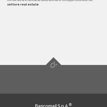
settore real estate
.
®
Bancomail S.p.A.