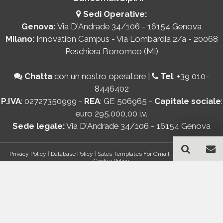
Sedi Operative:
Genova:
Via D'Andrade 34/106 - 16154 Genova
Milano:
Innovation Campus - Via Lombardia 2/a - 20068
Peschiera Borromeo (MI)
Chatta
con un nostro operatore
|
Tel
:
+39 010-
8446402
P.IVA
: 02727350999 -
REA
: GE 506965 -
Capitale sociale
:
euro 295.000,00 i.v.
Sede legale:
Via D'Andrade 34/106 - 16154 Genova
Privacy Policy
|
Database Policy
|
Sales Templates For Gmail - AddOn Policy
|
Cookie Policy
®
© Copyright 2026 Bancomail