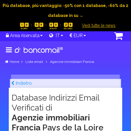
Più database, più vantaggio: -50% con 1 database, -60% da 2
database in su →
|
Vedi tutte le news
1
6
0
9
4
9
2
7
Area riservata
IT
EUR
Home
Liste email
Agenzie immobiliari Francia
Indietro
Database Indirizzi Email
Verificati di
Agenzie immobiliari
Francia
Pays de la Loire