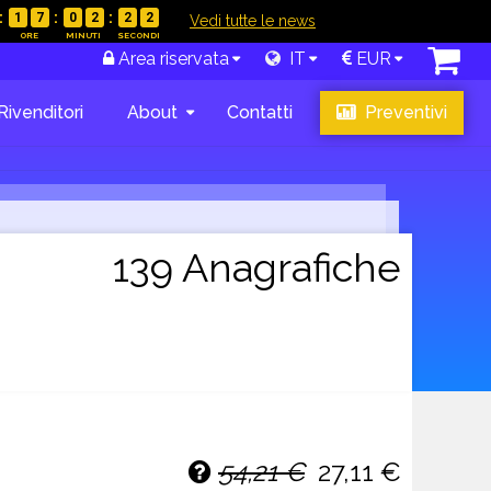
1
7
0
2
2
1
|
Vedi tutte le news
Area riservata
IT
EUR
Rivenditori
About
Contatti
Preventivi
139 Anagrafiche
54,21 €
27,11 €