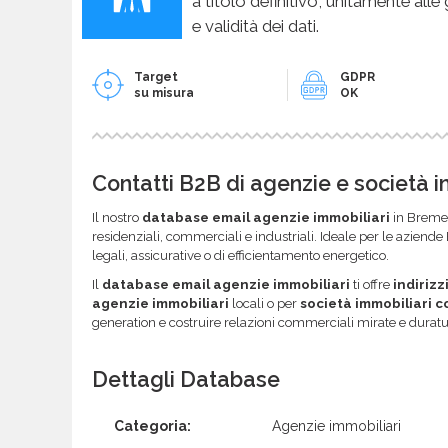
a titolo definitivo, unitamente alle
e validità dei dati.
Target
GDPR
su misura
OK
Contatti B2B di agenzie e società 
Il nostro
database email agenzie immobiliari
in Bremen
residenziali, commerciali e industriali. Ideale per le aziende
legali, assicurative o di efficientamento energetico.
Il
database email agenzie immobiliari
ti offre
indirizz
agenzie immobiliari
locali o per
società immobiliari 
generation e costruire relazioni commerciali mirate e duratu
Dettagli Database
Categoria:
Agenzie immobiliari