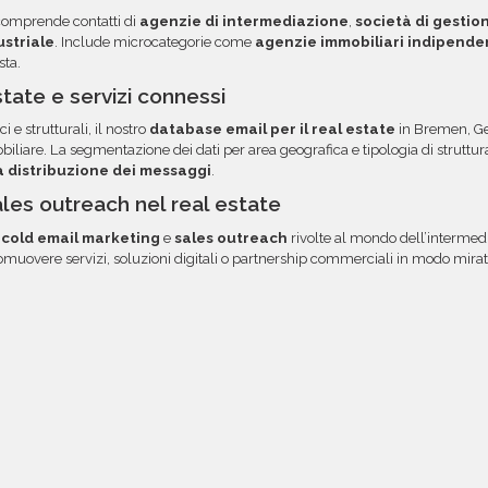
i, troverai file e
opzione.
omprende contatti di
agenzie di intermediazione
,
società di gestio
 diretto via email.
ustriale
. Include microcategorie come
agenzie immobiliari indipende
sta.
tate e servizi connessi
ci e strutturali, il nostro
database email per il real estate
in Bremen, Ge
liare. La segmentazione dei dati per area geografica e tipologia di strutt
la distribuzione dei messaggi
.
ales outreach nel real estate
i
cold email marketing
e
sales outreach
rivolte al mondo dell’intermedi
muovere servizi, soluzioni digitali o partnership commerciali in modo mirato, 