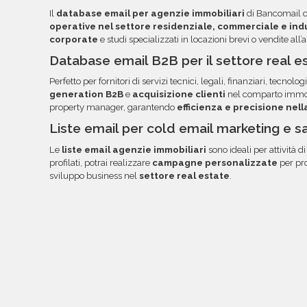
l'ordinamento e l'utilizzo dei dati. Una volta pront
Il
database email per agenzie immobiliari
di Bancomail c
documentazione nella tua area riservata, con link
operative nel settore residenziale, commerciale e ind
corporate
e studi specializzati in locazioni brevi o vendite all’a
Database email B2B per il settore real es
Perfetto per fornitori di servizi tecnici, legali, finanziari, tecnologi
generation B2B
e
acquisizione clienti
nel comparto immobi
property manager, garantendo
efficienza e precisione nel
Liste email per cold email marketing e s
Le
liste email agenzie immobiliari
sono ideali per attività d
profilati, potrai realizzare
campagne personalizzate
per pro
sviluppo business nel
settore real estate
.