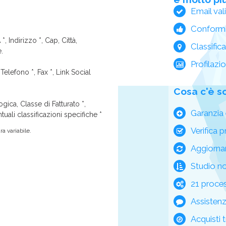
Email val
Conform
*, Indirizzo *, Cap, Città,
Classific
e.
Profilazi
Telefono *, Fax *, Link Social
Cosa c'è s
ica, Classe di Fatturato *,
Garanzia 
tuali classificazioni specifiche *
Verifica p
a variabile.
Aggiorna
Studio n
21 process
Assisten
Acquisti t