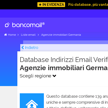
★ IN EVIDENZA
Più database, più vant
Home
Liste email
Agenzie immobiliari Germania
Indietro
Database Indirizzi Email Verifi
Agenzie immobiliari Germ
Scegli regione
Questo database contiene 139 ana
uniche e sempre comprensive di in