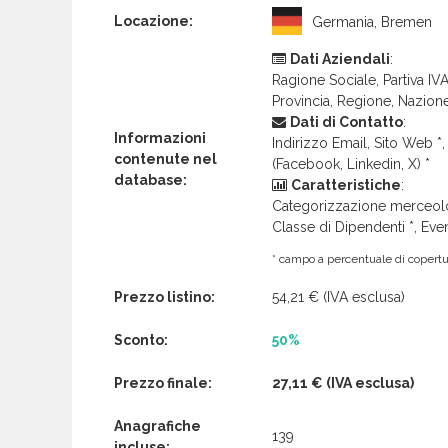
Locazione:
Germania, Bremen
Dati Aziendali
:
Ragione Sociale, Partiva IVA 
Provincia, Regione, Nazion
Dati di Contatto
:
Informazioni
Indirizzo Email, Sito Web *, 
contenute nel
(Facebook, Linkedin, X) *
database:
Caratteristiche
:
Categorizzazione merceolog
Classe di Dipendenti *, Even
* campo a percentuale di copertur
Prezzo listino:
54,21 €
(IVA esclusa)
Sconto:
50%
Prezzo finale:
27,11 €
(IVA esclusa)
Anagrafiche
139
incluse: