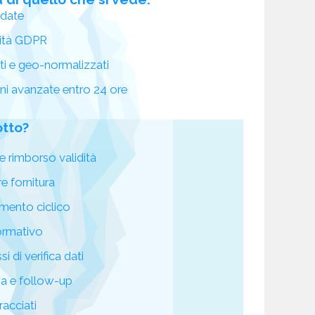
idate
ità GDPR
ati e geo-normalizzati
oni avanzate entro 24 ore
otto?
e rimborso validità
re fornitura
mento ciclico
ormativo
i di verifica dati
za e follow-up
racciati