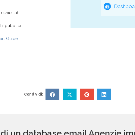
Dashboar
richiesta)
hi pubblici
rt Guide
Condividi:
o di un database email Agenzie im