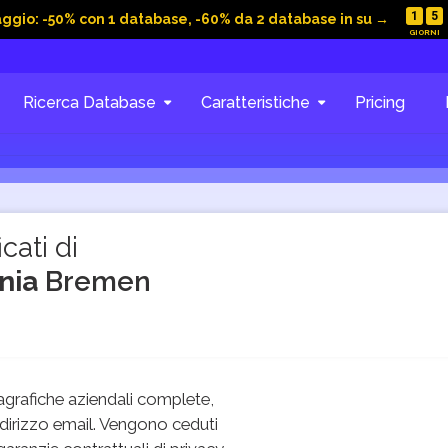
1
5
aggio: -50% con 1 database, -60% da 2 database in su →
Ricerca Database
Caratteristiche
Pricing
cati di
ania
Bremen
grafiche aziendali complete,
dirizzo email. Vengono ceduti