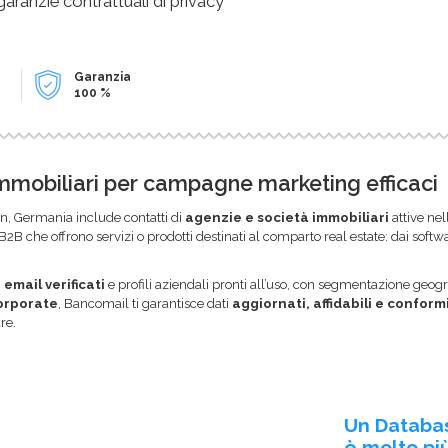
 garanzie contrattuali di privacy
Garanzia
100 %
immobiliari per campagne marketing efficaci
, Germania include contatti di
agenzie e società immobiliari
attive ne
 B2B che offrono servizi o prodotti destinati al comparto real estate: dai soft
i email verificati
e profili aziendali pronti all’uso, con segmentazione geogr
corporate
, Bancomail ti garantisce dati
aggiornati, affidabili e conform
re.
Un Databa
è molto più