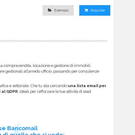
Esempio
Acquista
lla compravendita, locazione e gestione di immobili
ware gestionali all’arredo ufficio, passando per consulenze
afica e settoriale. Che tu stia cercando
una lista email per
i al GDPR
, ideali per rafforzare le tue attività di lead
se Bancomail
 di quello che si vede: