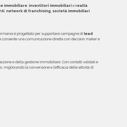
ne immobiliare
,
investitori immobiliari
e
realtà
nti
,
network di franchising
,
società immobiliari
rmania è progettato per supportare campagne di
lead
ura consente una comunicazione diretta con decision maker e
azione e della gestione immobiliare. Con contatti validati e
migliorando la conversione e l’efficacia delle attività di