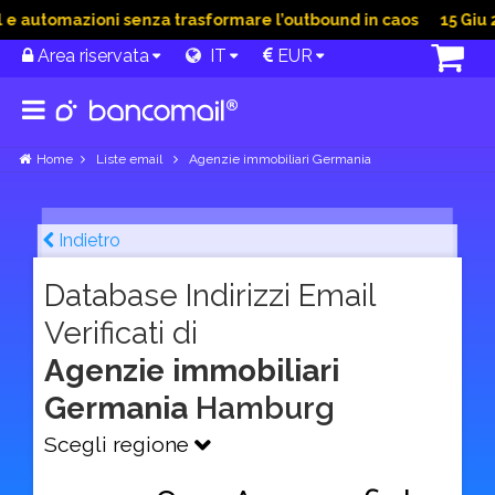
 automazioni senza trasformare l’outbound in caos
15 Giu 202
Area riservata
IT
EUR
Home
Liste email
Agenzie immobiliari Germania
Indietro
Database Indirizzi Email
Verificati di
Agenzie immobiliari
Germania
Hamburg
Scegli regione