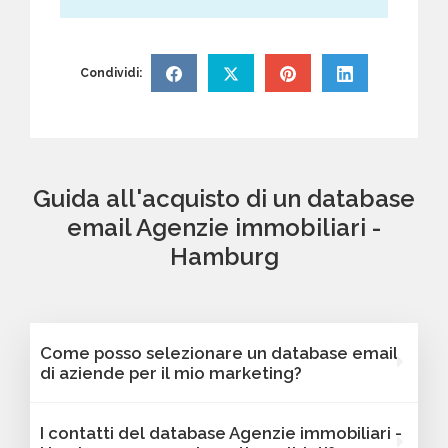
Condividi:
Guida all'acquisto di un database
email Agenzie immobiliari -
Hamburg
Come posso selezionare un database email
di aziende per il mio marketing?
Puoi selezionare e acquistare i database dalla
I contatti del database Agenzie immobiliari -
nostra piattaforma Bancomail. Troverai