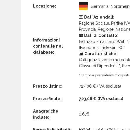
Locazione:
Germania, Nordrhein
Dati Aziendali
:
Ragione Sociale, Partiva IVA 
Provincia, Regione, Nazion
Dati di Contatto
:
Informazioni
Indirizzo Email, Sito Web *, 
contenute nel
(Facebook, Linkedin, X) *
database:
Caratteristiche
:
Categorizzazione merceolog
Classe di Dipendenti *, Even
* campo a percentuale di copertur
Prezzo listino:
723,06 €
(IVA esclusa)
Prezzo finale:
723,06 €
(IVA esclusa)
Anagrafiche
2.678
incluse:
Formati distribuiti:
EXCEL - TAB - CSV (altri su 