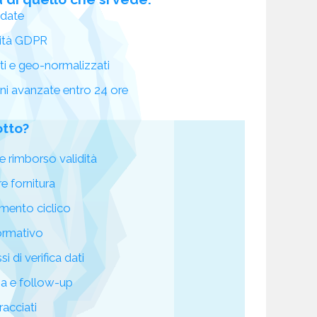
idate
ità GDPR
ati e geo-normalizzati
oni avanzate entro 24 ore
otto?
e rimborso validità
re fornitura
mento ciclico
ormativo
i di verifica dati
za e follow-up
racciati