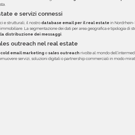
sta.
tate e servizi connessi
ci e strutturali, il nostro
database email per il real estate
in Nordrhein-
mmobiliare. La segmentazione dei dati per area geografica e tipologia di 
lla distribuzione dei messaggi
.
ales outreach nel real estate
i
cold email marketing
e
sales outreach
rivolte al mondo dell’intermedi
muovere servizi, soluzioni digitali o partnership commerciali in modo mirato, 