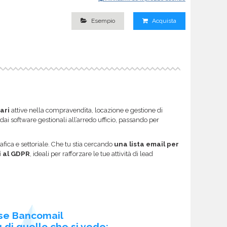
Esempio
Acquista
ari
attive nella compravendita, locazione e gestione di
dai software gestionali all’arredo ufficio, passando per
afica e settoriale. Che tu stia cercando
una lista email per
i al GDPR
, ideali per rafforzare le tue attività di lead
se Bancomail
 di quello che si vede: