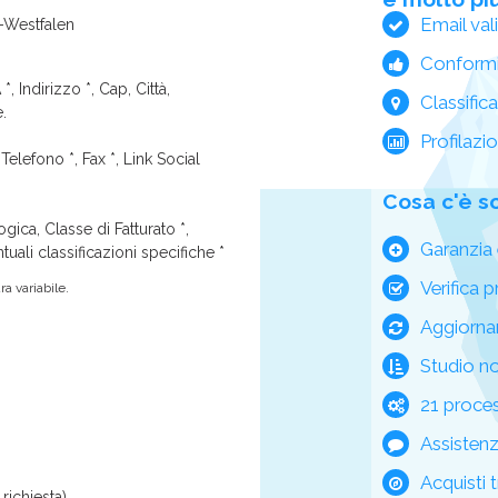
Email val
-Westfalen
Conform
*, Indirizzo *, Cap, Città,
Classific
e.
Profilazi
Telefono *, Fax *, Link Social
Cosa c'è s
ica, Classe di Fatturato *,
Garanzia 
tuali classificazioni specifiche *
Verifica p
a variabile.
Aggiorna
Studio n
21 process
Assisten
Acquisti t
richiesta)