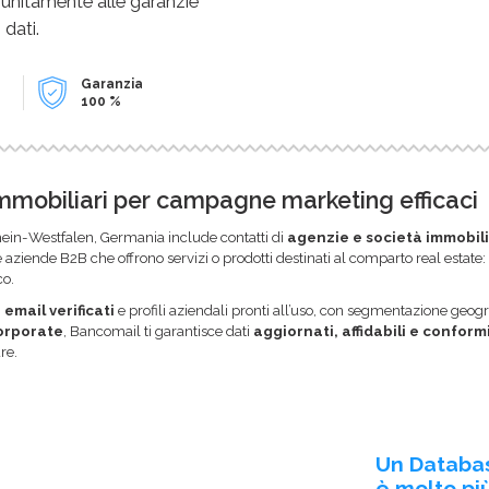
 unitamente alle garanzie
 dati.
Garanzia
100 %
immobiliari per campagne marketing efficaci
ein-Westfalen, Germania include contatti di
agenzie e società immobili
 aziende B2B che offrono servizi o prodotti destinati al comparto real estate: 
co.
i email verificati
e profili aziendali pronti all’uso, con segmentazione geogr
corporate
, Bancomail ti garantisce dati
aggiornati, affidabili e conform
re.
Un Databa
è molto più