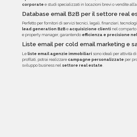
email.
corporate
e studi specializzati in locazioni brevi o vendite all’a
Database email B2B per il settore real es
Perfetto per fornitori di servizi tecnici, legali, finanziari, tecnologi
lead generation B2B
e
acquisizione clienti
nel comparto i
e property manager, garantendo
efficienza e precisione ne
Liste email per cold email marketing e s
Le
liste email agenzie immobiliari
sono ideali per attività d
profilati, potrai realizzare
campagne personalizzate
per pro
sviluppo business nel
settore real estate
.