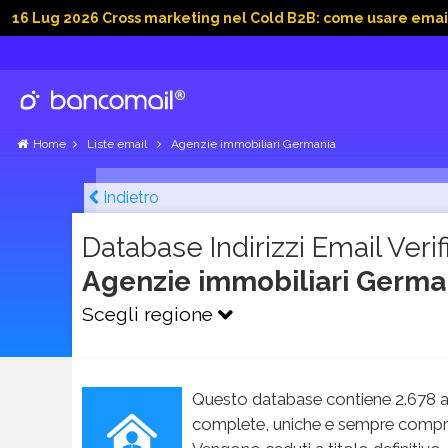
 2026 Cross marketing nel Cold B2B: come usare email, dati s
Home
Liste email
Agenzie immobiliari Germania
Indietro
Database Indirizzi Email Verifi
Agenzie immobiliari Germ
Scegli regione
Questo database contiene 2.678 an
complete, uniche e sempre compren