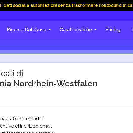
ocial e automazioni senza trasformare l’outbound in caos
15 
Ricerca Database
Caratteristiche
Pricing
cati di
ania
Nordrhein-Westfalen
agrafiche aziendali
sive di indirizzo email.