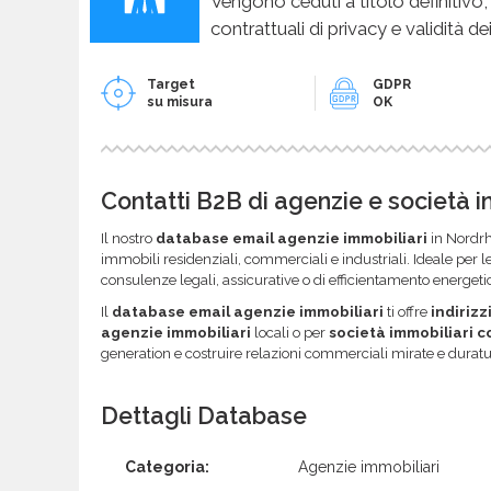
Vengono ceduti a titolo definitivo,
contrattuali di privacy e validità dei
Target
GDPR
su misura
OK
Contatti B2B di agenzie e società 
Il nostro
database email agenzie immobiliari
in Nordrh
immobili residenziali, commerciali e industriali. Ideale per le
consulenze legali, assicurative o di efficientamento energeti
Il
database email agenzie immobiliari
ti offre
indirizz
agenzie immobiliari
locali o per
società immobiliari 
generation e costruire relazioni commerciali mirate e duratu
Dettagli Database
Categoria:
Agenzie immobiliari