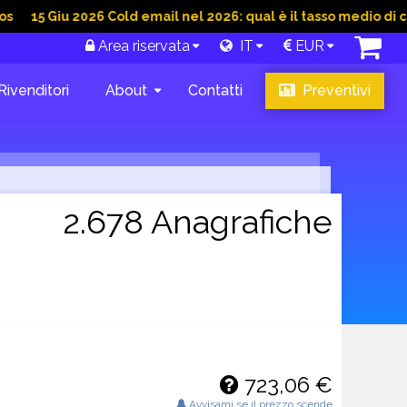
Giu 2026 Cold email nel 2026: qual è il tasso medio di convers
Area riservata
IT
EUR
Rivenditori
About
Contatti
Preventivi
2.678 Anagrafiche
723,06 €
Avvisami se il prezzo scende