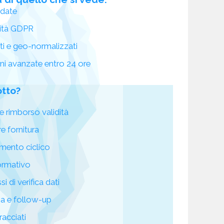
idate
ità GDPR
ati e geo-normalizzati
oni avanzate entro 24 ore
otto?
e rimborso validità
re fornitura
mento ciclico
ormativo
i di verifica dati
za e follow-up
racciati