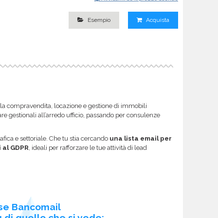
Esempio
Acquista
lla compravendita, locazione e gestione di immobili
ware gestionali all’arredo ufficio, passando per consulenze
afica e settoriale. Che tu stia cercando
una lista email per
i al GDPR
, ideali per rafforzare le tue attività di lead
se Bancomail
 di quello che si vede: