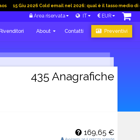
iu 2026 Cold email nel 2026: qual è il tasso medio di conversio
Area riservata
IT
EUR
Rivenditori
About
Contatti
Preventivi
435 Anagrafiche
169,65 €
Avvisami se il prezzo scende