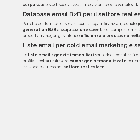
corporate
e studi specializzati in locazioni brevi o vendite all’a
Database email B2B per il settore real es
Perfetto per fornitori di servizi tecnici, legali, finanziari, tecnologi
generation B2B
e
acquisizione clienti
nel comparto immobi
property manager, garantendo
efficienza e precisione nel
Liste email per cold email marketing e s
Le
liste email agenzie immobiliari
sono ideali per attività d
profilati, potrai realizzare
campagne personalizzate
per pro
sviluppo business nel
settore real estate
.