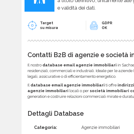
a titolo definitivo, unitamente alle
e validità dei dati.
Target
GDPR
su misura
OK
Contatti B2B di agenzie e società 
Il nostro
database email agenzie immobiliari
in Sachse
residenziali, commerciali e industriali. Ideale per le aziende
legali, assicurative o di efficientamento energetico.
Il
database email agenzie immobiliari
ti offre
indirizz
agenzie immobiliari
locali o per
società immobiliari 
generation e costruire relazioni commerciali mirate e duratu
Dettagli Database
Categoria:
Agenzie immobiliari