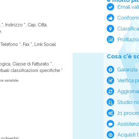
Email val
Conform
*, Indirizzo *, Cap, Città,
Classific
e.
Profilazi
Telefono *, Fax *, Link Social
Cosa c'è s
ica, Classe di Fatturato *,
Garanzia 
tuali classificazioni specifiche *
Verifica p
a variabile.
Aggiorna
Studio n
21 process
Assisten
Acquisti t
richiesta)