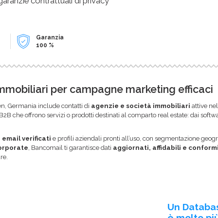
 garanzie contrattuali di privacy
Garanzia
100 %
immobiliari per campagne marketing efficaci
n, Germania include contatti di
agenzie e società immobiliari
attive ne
 B2B che offrono servizi o prodotti destinati al comparto real estate: dai soft
i email verificati
e profili aziendali pronti all’uso, con segmentazione geogr
corporate
, Bancomail ti garantisce dati
aggiornati, affidabili e conform
re.
Un Databa
è molto più