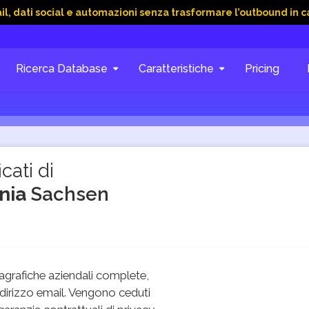
ial e automazioni senza trasformare l’outbound in caos
15 G
Ricerca Database
Caratteristiche
Pricing
cati di
ania
Sachsen
grafiche aziendali complete,
dirizzo email. Vengono ceduti