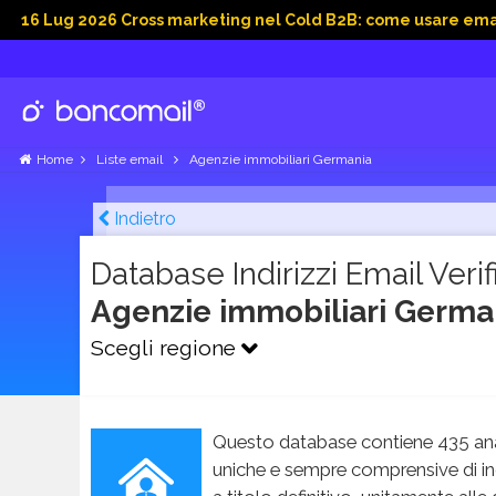
2026 Cross marketing nel Cold B2B: come usare email, dati soc
Home
Liste email
Agenzie immobiliari Germania
Indietro
Database Indirizzi Email Verifi
Agenzie immobiliari Germ
Scegli regione
Questo database contiene 435 ana
uniche e sempre comprensive di in