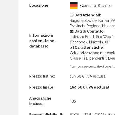
Locazione:
Germania, Sachsen
Dati Aziendali
:
Ragione Sociale, Partiva IVA 
Provincia, Regione, Nazion
Dati di Contatto
:
Informazioni
Indirizzo Email, Sito Web *, 
contenute nel
(Facebook, Linkedin, X) *
database:
Caratteristiche
:
Categorizzazione merceolog
Classe di Dipendenti *, Even
* campo a percentuale di copertur
Prezzo listino:
169,65 €
(IVA esclusa)
Prezzo finale:
169,65 €
(IVA esclusa)
Anagrafiche
435
incluse:
Formati distribuiti:
EXCEL - TAB - CSV (altri su 