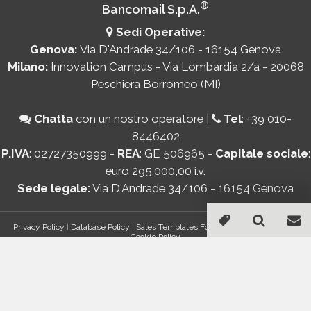
®
Bancomail S.p.A.
Sedi Operative:
Genova:
Via D'Andrade 34/106 - 16154 Genova
Milano:
Innovation Campus - Via Lombardia 2/a - 20068
Peschiera Borromeo (MI)
Chatta
con un nostro operatore
|
Tel
:
+39 010-
8446402
P.IVA
: 02727350999 -
REA
: GE 506965 -
Capitale sociale
:
euro 295.000,00 i.v.
Sede legale:
Via D'Andrade 34/106 - 16154 Genova
Privacy Policy
|
Database Policy
|
Sales Templates For Gmail - AddOn Policy
|
Cookie Policy
®
© Copyright 2026 Bancomail