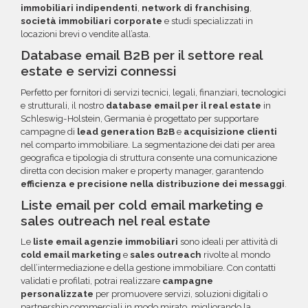
immobiliari indipendenti
,
network di franchising
,
società immobiliari corporate
e studi specializzati in
locazioni brevi o vendite all’asta.
Database email B2B per il settore real
estate e servizi connessi
Perfetto per fornitori di servizi tecnici, legali, finanziari, tecnologici
e strutturali, il nostro
database email per il real estate
in
Schleswig-Holstein, Germania è progettato per supportare
campagne di
lead generation B2B
e
acquisizione clienti
nel comparto immobiliare. La segmentazione dei dati per area
geografica e tipologia di struttura consente una comunicazione
diretta con decision maker e property manager, garantendo
efficienza e precisione nella distribuzione dei messaggi
.
Liste email per cold email marketing e
sales outreach nel real estate
Le
liste email agenzie immobiliari
sono ideali per attività di
cold email marketing
e
sales outreach
rivolte al mondo
dell’intermediazione e della gestione immobiliare. Con contatti
validati e profilati, potrai realizzare
campagne
personalizzate
per promuovere servizi, soluzioni digitali o
partnership commerciali in modo mirato, migliorando la