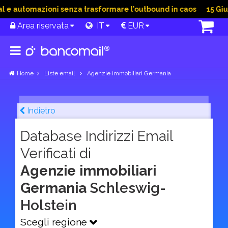
 automazioni senza trasformare l’outbound in caos
15 Giu 20
Area riservata
IT
EUR
Home
Liste email
Agenzie immobiliari Germania
Indietro
Database Indirizzi Email
Verificati di
Agenzie immobiliari
Germania
Schleswig-
Holstein
Scegli regione