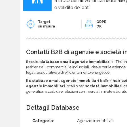
a titolo definitivo, unitamente alle
e validità dei dati.
Target
GDPR
su misura
OK
Contatti B2B di agenzie e società 
Il nostro
database email agenzie immobiliari
in Thürin
residenziali, commerciali e industriali. Ideale per le aziende
legali, assicurative o di efficientamento energetico.
Il
database email agenzie immobiliari
ti offre
indirizz
agenzie immobiliari
locali o per
società immobiliari 
generation e costruire relazioni commerciali mirate e duratu
Dettagli Database
Categoria:
Agenzie immobiliari