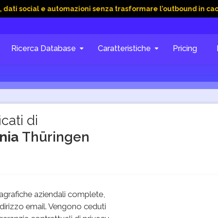
al e automazioni senza trasformare l’outbound in caos
15 Gi
Ricerca Database
Caratteristiche
Pricing
cati di
ania
Thüringen
grafiche aziendali complete,
dirizzo email. Vengono ceduti