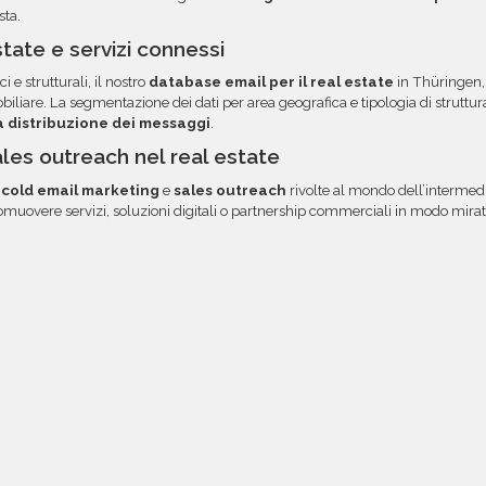
sta.
tate e servizi connessi
ci e strutturali, il nostro
database email per il real estate
in Thüringen,
liare. La segmentazione dei dati per area geografica e tipologia di strutt
la distribuzione dei messaggi
.
ales outreach nel real estate
i
cold email marketing
e
sales outreach
rivolte al mondo dell’intermedi
muovere servizi, soluzioni digitali o partnership commerciali in modo mirato, 