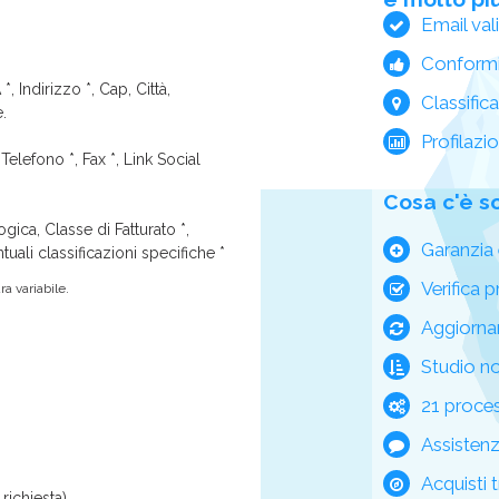
Email val
Conform
*, Indirizzo *, Cap, Città,
Classific
e.
Profilazi
Telefono *, Fax *, Link Social
Cosa c'è s
ica, Classe di Fatturato *,
Garanzia 
tuali classificazioni specifiche *
Verifica p
a variabile.
Aggiorna
Studio n
21 process
Assisten
Acquisti t
richiesta)