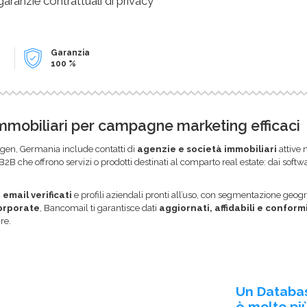
 garanzie contrattuali di privacy
Garanzia
100 %
immobiliari per campagne marketing efficaci
gen, Germania include contatti di
agenzie e società immobiliari
attive 
 B2B che offrono servizi o prodotti destinati al comparto real estate: dai soft
i email verificati
e profili aziendali pronti all’uso, con segmentazione geogr
corporate
, Bancomail ti garantisce dati
aggiornati, affidabili e conform
re.
Un Databa
è molto più