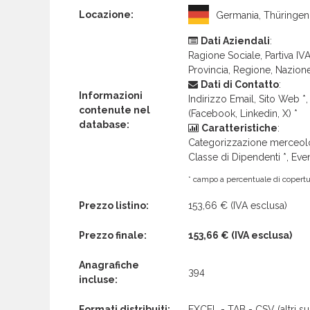
Locazione:
Germania, Thüringen
Dati Aziendali
:
Ragione Sociale, Partiva IVA 
Provincia, Regione, Nazion
Dati di Contatto
:
Informazioni
Indirizzo Email, Sito Web *, 
contenute nel
(Facebook, Linkedin, X) *
database:
Caratteristiche
:
Categorizzazione merceolog
Classe di Dipendenti *, Even
* campo a percentuale di copertur
Prezzo listino:
153,66 €
(IVA esclusa)
Prezzo finale:
153,66 €
(IVA esclusa)
Anagrafiche
394
incluse:
Formati distribuiti:
EXCEL - TAB - CSV (altri su 