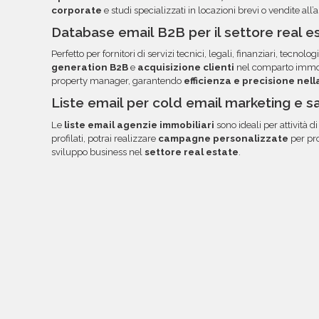
corporate
e studi specializzati in locazioni brevi o vendite all’a
Database email B2B per il settore real es
Perfetto per fornitori di servizi tecnici, legali, finanziari, tecnologi
generation B2B
e
acquisizione clienti
nel comparto immobi
property manager, garantendo
efficienza e precisione nel
Liste email per cold email marketing e s
Le
liste email agenzie immobiliari
sono ideali per attività d
profilati, potrai realizzare
campagne personalizzate
per pro
sviluppo business nel
settore real estate
.