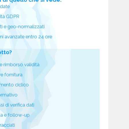
idate
ità GDPR
ati e geo-normalizzati
oni avanzate entro 24 ore
otto?
e rimborso validità
re fornitura
mento ciclico
ormativo
i di verifica dati
za e follow-up
racciati