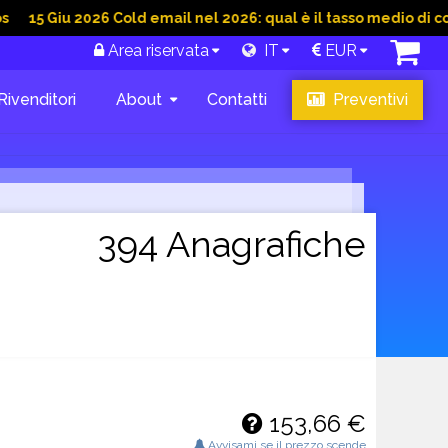
u 2026 Cold email nel 2026: qual è il tasso medio di conversion
Area riservata
IT
EUR
Rivenditori
About
Contatti
Preventivi
394 Anagrafiche
153,66 €
Avvisami se il prezzo scende