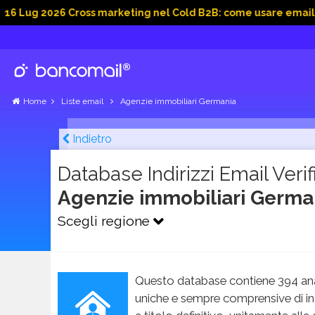
026 Cross marketing nel Cold B2B: come usare email, dati soci
Home
Liste email
Agenzie immobiliari Germania
Indietro
Database Indirizzi Email Verifi
Agenzie immobiliari Germ
Scegli regione
Questo database contiene 394 ana
uniche e sempre comprensive di in