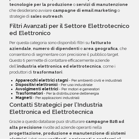
tecnologie per la produzione
o
servizi di manutenzione
che desiderano avviare
campagne di email marketing
o
strategie di
sales outreach
.
Filtri Avanzati per il Settore Elettrotecnico
ed Elettronico
Per questa categoria sono disponibili filtri su
fatturato
aziendale
,
numero di dipendenti
e
area geografica
, che
consentono di segmentare con precisione il pubblico target.
Questo ti permette di contattare efficacemente aziende
dell’
industria elettronica ed elettrotecnica
, come i
produttori di
trasformatori
.
Apparecchi elettrici stagni
- Per ambienti civili e industriali
Dispositivi elettronici
- Per uso industriale
Avvolgimenti elettrici
- Per motori e generatori
Trasformatori
- Per la distribuzione dell’energia
Magneti
- Per applicazioni industriali
Contatti Strategici per l’Industria
Elettronica ed Elettrotecnica
Grazie a questo database puoi strutturare
campagne B2B ad
alta precisione
rivolte ad aziende operanti nella
progettazione, produzione e manutenzione di sistemi