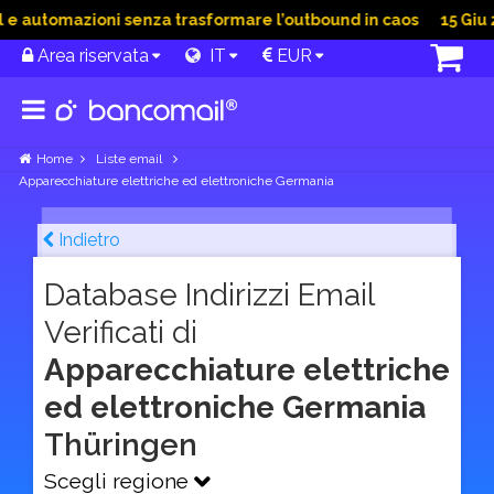
 automazioni senza trasformare l’outbound in caos
15 Giu 202
Area riservata
IT
EUR
Home
Liste email
Apparecchiature elettriche ed elettroniche Germania
Indietro
Database Indirizzi Email
Verificati di
Apparecchiature elettriche
ed elettroniche Germania
Thüringen
Scegli regione