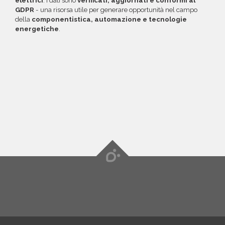
elettrici
. I dati sono
verificati, aggiornati e conformi al
GDPR
- una risorsa utile per generare opportunità nel campo
della
componentistica, automazione e tecnologie
energetiche
.