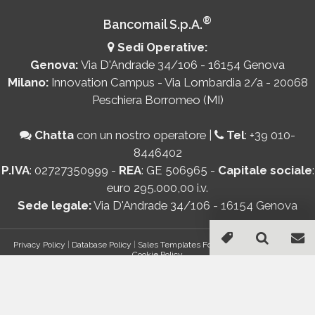
®
Bancomail S.p.A.
Sedi Operative:
Genova:
Via D'Andrade 34/106 - 16154 Genova
Milano:
Innovation Campus - Via Lombardia 2/a - 20068
Peschiera Borromeo (MI)
Chatta
con un nostro operatore
|
Tel
:
+39 010-
8446402
P.IVA
: 02727350999 -
REA
: GE 506965 -
Capitale sociale
:
euro 295.000,00 i.v.
Sede legale:
Via D'Andrade 34/106 - 16154 Genova
Privacy Policy
|
Database Policy
|
Sales Templates For Gmail - AddOn Policy
|
Cookie Policy
®
© Copyright 2026 Bancomail