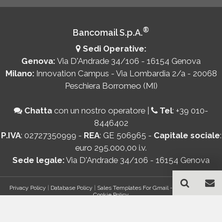
®
Bancomail S.p.A.
Sedi Operative:
Genova:
Via D'Andrade 34/106 - 16154 Genova
Milano:
Innovation Campus - Via Lombardia 2/a - 20068
Peschiera Borromeo (MI)
Chatta
con un nostro operatore
|
Tel
:
+39 010-
8446402
P.IVA
: 02727350999 -
REA
: GE 506965 -
Capitale sociale
:
euro 295.000,00 i.v.
Sede legale:
Via D'Andrade 34/106 - 16154 Genova
Privacy Policy
|
Database Policy
|
Sales Templates For Gmail - AddOn Policy
|
Cookie Policy
®
© Copyright 2026 Bancomail