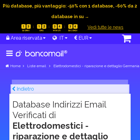
Più database, più vantaggio: -50% con 1 database, -60% da 2
database in su →
|
Vedi tutte le news
1
3
1
2
3
4
3
4
Area riservata
IT
EUR
Home
Liste email
Elettrodomestici - riparazione e dettaglio Germania
Indietro
Database Indirizzi Email
Verificati di
Elettrodomestici -
riparazione e dettaglio