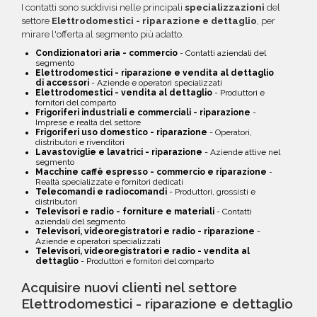
I contatti sono suddivisi nelle principali
specializzazioni
del
settore
Elettrodomestici - riparazione e dettaglio
, per
mirare l'offerta al segmento più adatto.
Condizionatori aria - commercio
- Contatti aziendali del
segmento
Elettrodomestici - riparazione e vendita al dettaglio
di accessori
- Aziende e operatori specializzati
Elettrodomestici - vendita al dettaglio
- Produttori e
fornitori del comparto
Frigoriferi industriali e commerciali - riparazione
-
Imprese e realtà del settore
Frigoriferi uso domestico - riparazione
- Operatori,
distributori e rivenditori
Lavastoviglie e lavatrici - riparazione
- Aziende attive nel
segmento
Macchine caffè espresso - commercio e riparazione
-
Realtà specializzate e fornitori dedicati
Telecomandi e radiocomandi
- Produttori, grossisti e
distributori
Televisori e radio - forniture e materiali
- Contatti
aziendali del segmento
Televisori, videoregistratori e radio - riparazione
-
Aziende e operatori specializzati
Televisori, videoregistratori e radio - vendita al
dettaglio
- Produttori e fornitori del comparto
Acquisire nuovi clienti nel settore
Elettrodomestici - riparazione e dettaglio