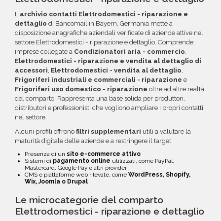
errati.
crediti da utilizzare su più ordini. Contattaci per
L'
archivio contatti Elettrodomestici - riparazione e
maggiori informazioni su come sfruttare
dettaglio
di Bancomail in Bayern, Germania mette a
questa opzione.
disposizione anagrafiche aziendali verificate di aziende attive nel
settore Elettrodomestici - riparazione e dettaglio. Comprende
imprese collegate a
Condizionatori aria - commercio
,
Elettrodomestici - riparazione e vendita al dettaglio di
accessori
,
Elettrodomestici - vendita al dettaglio
,
Frigoriferi industriali e commerciali - riparazione
e
Frigoriferi uso domestico - riparazione
oltre ad altre realtà
del comparto. Rappresenta una base solida per produttori,
distributori e professionisti che vogliono ampliare i propri contatti
nel settore.
Alcuni profili offrono
filtri supplementari
utili a valutare la
maturità digitale delle aziende e a restringere il target:
Presenza di un
sito e-commerce attivo
Sistemi di
pagamento online
utilizzati, come PayPal,
Mastercard, Google Pay o altri provider
CMS e piattaforme web rilevate, come
WordPress, Shopify,
Wix, Joomla o Drupal
Le microcategorie del comparto
Elettrodomestici - riparazione e dettaglio