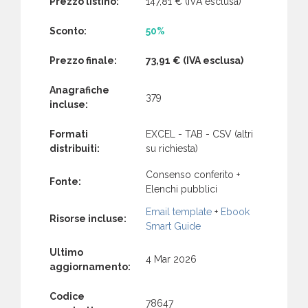
Prezzo listino:
147,81 €
(IVA esclusa)
Sconto:
50%
Prezzo finale:
73,91 €
(IVA esclusa)
Anagrafiche
379
incluse:
Formati
EXCEL - TAB - CSV (altri
distribuiti:
su richiesta)
Consenso conferito +
Fonte:
Elenchi pubblici
Email template
+
Ebook
Risorse incluse:
Smart Guide
Ultimo
4 Mar 2026
aggiornamento:
Codice
78647