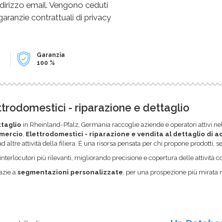
dirizzo email. Vengono ceduti
 garanzie contrattuali di privacy
Garanzia
100 %
ettrodomestici - riparazione e dettaglio
ttaglio
in Rheinland-Pfalz, Germania raccoglie aziende e operatori attivi nel 
mmercio
,
Elettrodomestici - riparazione e vendita al dettaglio di a
d altre attività della filiera. È una risorsa pensata per chi propone prodotti, 
li interlocutori più rilevanti, migliorando precisione e copertura delle attività
azie a
segmentazioni personalizzate
, per una prospezione più mirata 