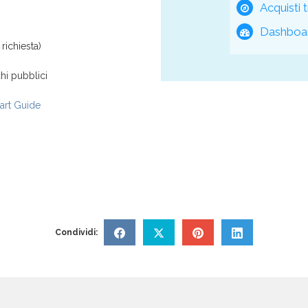
Acquisti t
Dashboar
richiesta)
hi pubblici
rt Guide
Condividi: