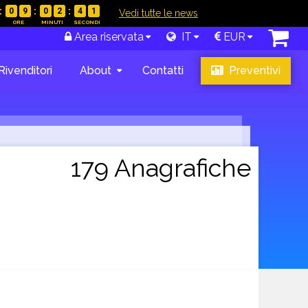
0
9
0
2
4
0
|
Vedi tutte le news
Area riservata
IT
EUR
Rivenditori
About
Contatti
Preventivi
179 Anagrafiche