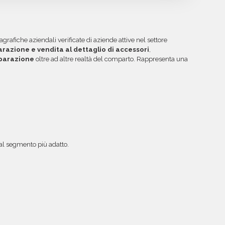
tilizzare per futuri acquisti. La garanzia copre
uiti protetti Banca Sella e PayPal. Inoltre, per
 inesistenti o DNS errati.
ibile acquistare crediti da utilizzare su più
ggiori informazioni su come sfruttare questa
afiche aziendali verificate di aziende attive nel settore
arazione e vendita al dettaglio di accessori
,
iparazione
oltre ad altre realtà del comparto. Rappresenta una
a al segmento più adatto.