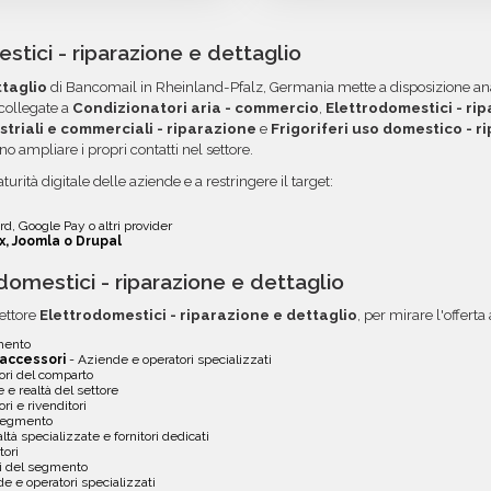
rimborso o un credito da u
l o CSV, pronti per
credito, utilizzando i circ
campagna.
tutti gli errori come email
ni campo è organizzato in
acquisti voluminosi, è poss
tici - riparazione e dettaglio
 e l'utilizzo dei dati. Una
ordini. Contattaci per ma
ttaglio
di Bancomail in Rheinland-Pfalz, Germania mette a disposizione anagr
a tua area riservata, con
opzione.
collegate a
Condizionatori aria - commercio
,
Elettrodomestici - rip
ustriali e commerciali - riparazione
e
Frigoriferi uso domestico - r
no ampliare i propri contatti nel settore.
turità digitale delle aziende e a restringere il target:
d, Google Pay o altri provider
x, Joomla o Drupal
omestici - riparazione e dettaglio
ettore
Elettrodomestici - riparazione e dettaglio
, per mirare l'offert
gmento
 accessori
- Aziende e operatori specializzati
tori del comparto
 e realtà del settore
ori e rivenditori
 segmento
ltà specializzate e fornitori dedicati
tori
li del segmento
e e operatori specializzati