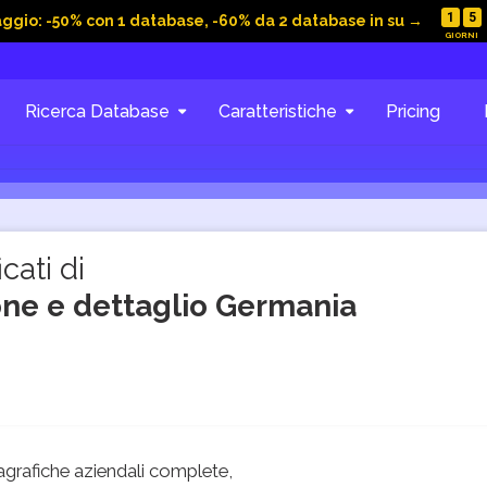
1
5
aggio: -50% con 1 database, -60% da 2 database in su →
Ricerca Database
Caratteristiche
Pricing
cati di
ione e dettaglio Germania
grafiche aziendali complete,