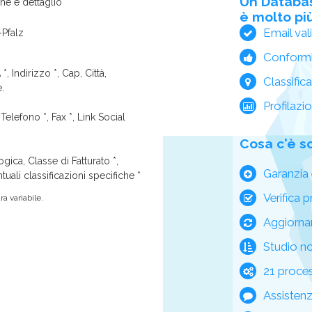
Un Databa
one e dettaglio
è molto più
Email val
Pfalz
Conform
*, Indirizzo *, Cap, Città,
Classific
e.
Profilazi
Telefono *, Fax *, Link Social
Cosa c'è s
ica, Classe di Fatturato *,
Garanzia 
tuali classificazioni specifiche *
Verifica p
a variabile.
Aggiorna
Studio n
21 process
Assisten