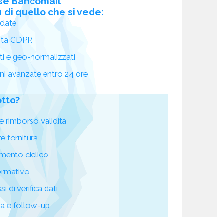
se Bancomail
 di quello che si vede:
idate
ità GDPR
ati e geo-normalizzati
oni avanzate entro 24 ore
otto?
e rimborso validità
re fornitura
mento ciclico
ormativo
i di verifica dati
za e follow-up