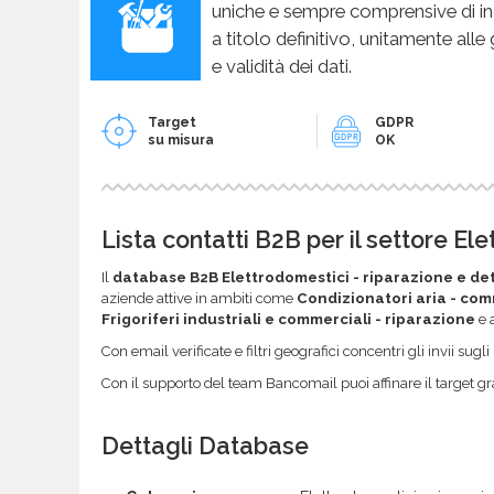
uniche e sempre comprensive di in
a titolo definitivo, unitamente alle
e validità dei dati.
Target
GDPR
su misura
OK
Lista contatti B2B per il settore El
Il
database B2B Elettrodomestici - riparazione e de
aziende attive in ambiti come
Condizionatori aria - co
Frigoriferi industriali e commerciali - riparazione
e a
Con email verificate e filtri geografici concentri gli invii sug
Con il supporto del team Bancomail puoi affinare il target gr
Dettagli Database