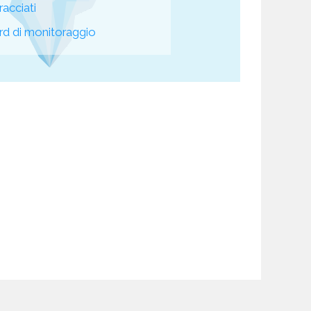
racciati
d di monitoraggio