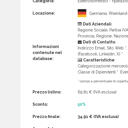
Categoria:
Elettrodomestici - riparazi
Locazione:
Germania, Rheinland-
Dati Aziendali
:
Ragione Sociale, Partiva IVA 
Provincia, Regione, Nazion
Dati di Contatto
:
Informazioni
Indirizzo Email, Sito Web *, 
contenute nel
(Facebook, Linkedin, X) *
database:
Caratteristiche
:
Categorizzazione merceolog
Classe di Dipendenti *, Even
* campo a percentuale di copertur
Prezzo listino:
69,81 €
(IVA esclusa)
Sconto:
50%
Prezzo finale:
34,91 €
(IVA esclusa)