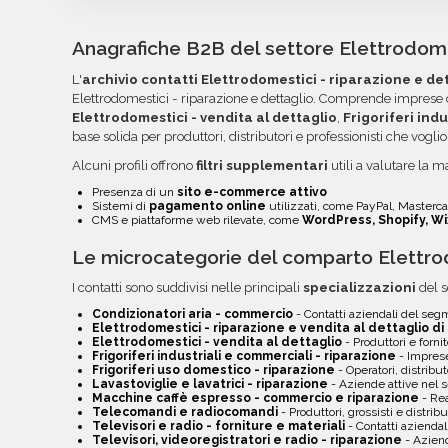
Rheinland-Pfalz vengono forniti in formato Exce
essere importati nei tuoi strumenti di invio. Og
Anagrafiche B2B del settore Elettrodomes
colonne per semplificare la lettura, l'ordinamento
L'
archivio contatti Elettrodomestici - riparazione e de
volta pronti, troverai file e documentazione nell
Elettrodomestici - riparazione e dettaglio. Comprende imprese 
link diretto via email.
Elettrodomestici - vendita al dettaglio
,
Frigoriferi ind
base solida per produttori, distributori e professionisti che voglio
Alcuni profili offrono
filtri supplementari
utili a valutare la ma
Presenza di un
sito e-commerce attivo
Sistemi di
pagamento online
utilizzati, come PayPal, Mastercar
CMS e piattaforme web rilevate, come
WordPress, Shopify, Wi
Le microcategorie del comparto Elettrod
I contatti sono suddivisi nelle principali
specializzazioni
del s
Condizionatori aria - commercio
- Contatti aziendali del se
Elettrodomestici - riparazione e vendita al dettaglio di
Elettrodomestici - vendita al dettaglio
- Produttori e forni
Frigoriferi industriali e commerciali - riparazione
- Imprese
Frigoriferi uso domestico - riparazione
- Operatori, distribut
Lavastoviglie e lavatrici - riparazione
- Aziende attive nel
Macchine caffè espresso - commercio e riparazione
- Rea
Telecomandi e radiocomandi
- Produttori, grossisti e distribu
Televisori e radio - forniture e materiali
- Contatti azienda
Televisori, videoregistratori e radio - riparazione
- Aziend