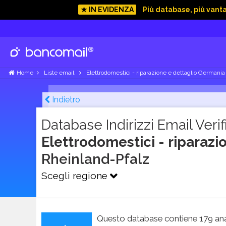
★ IN EVIDENZA
Più database, più vant
Home
Liste email
Elettrodomestici - riparazione e dettaglio Germania
Indietro
Database Indirizzi Email Verifi
Elettrodomestici - riparaz
Rheinland-Pfalz
Scegli regione
Questo database contiene 179 ana