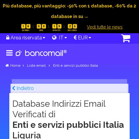
Più database, più vantaggio: -50% con 1 database, -60% da 2
database in su →
|
Vedi tutte le news
1
4
0
9
1
9
2
5
Area riservata
IT
EUR
Home
Liste email
Enti e servizi pubblici Italia
Indietro
Database Indirizzi Email
Verificati di
Enti e servizi pubblici Italia
Liguria