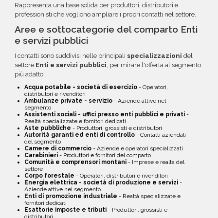
Rappresenta una base solida per produttori, distributori e
professionisti che vogliono ampliare i propri contatti nel settore.
Aree e sottocategorie del comparto Enti
e servizi pubblici
I contatti sono suddivisi nelle principali
specializzazioni
del
settore
Enti e servizi pubblici
, per mirare l'offerta al segmento
più adatto.
Acqua potabile - società di esercizio
- Operatori,
distributori e rivenditori
Ambulanze private - servizio
- Aziende attive nel
segmento
Assistenti sociali - uffici presso enti pubblici e privati
-
Realtà specializzate e fornitori dedicati
Aste pubbliche
- Produttori, grossisti e distributori
Autorità garanti ed enti di controllo
- Contatti aziendali
del segmento
Camere di commercio
- Aziende e operatori specializzati
Carabinieri
- Produttori e fornitori del comparto
Comunità e comprensori montani
- Imprese e realtà del
settore
Corpo forestale
- Operatori, distributori e rivenditori
Energia elettrica - società di produzione e servizi
-
Aziende attive nel segmento
Enti di promozione industriale
- Realtà specializzate e
fornitori dedicati
Esattorie imposte e tributi
- Produttori, grossisti e
distributori