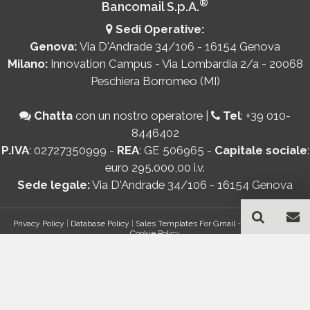
®
Bancomail S.p.A.
Sedi Operative:
Genova:
Via D'Andrade 34/106 - 16154 Genova
Milano:
Innovation Campus - Via Lombardia 2/a - 20068
Peschiera Borromeo (MI)
Chatta
con un nostro operatore
|
Tel
:
+39 010-
8446402
P.IVA
: 02727350999 -
REA
: GE 506965 -
Capitale sociale
:
euro 295.000,00 i.v.
Sede legale:
Via D'Andrade 34/106 - 16154 Genova
Privacy Policy
|
Database Policy
|
Sales Templates For Gmail - AddOn Policy
|
Cookie Policy
®
© Copyright 2026 Bancomail