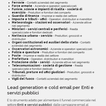
Ferrovie
- Contatti aziendali del segmento
Forze armate
- Aziende e operatori specializzati
Funivie, sciovie e impianti di risalita - società di
esercizio
- Produttori e fornitori del comparto
Guardia di finanza
- Imprese e realtà del settore
Imposte e tributi - uffici
- Operatori, distributori e rivenditori
Meteorologia - stazioni ed osservatori
- Aziende attive
nel segmento
Ministeri - servizi centrali e periferici
- Realtà
specializzate e fornitori dedicati
Nettezza urbana - servizio
- Produttori, grossisti e
distributori
Organi costituzionali ed ausiliari dello stato
- Contatti
aziendali del segmento
Osservatori astronomici
- Aziende e operatori specializzati
Polizia e questure
- Produttori e fornitori del comparto
Poste
- Imprese e realtà del settore
Prefettura
- Operatori, distributori e rivenditori
Protezione civile - servizi
- Aziende attive nel segmento
Telecomunicazioni - società di gestione
- Realtà
specializzate e fornitori dedicati
Tribunali, preture ed uffici giudiziari
- Produttori, grossisti e
distributori
Vigili del fuoco
- Contatti aziendali del segmento
Lead generation e cold email per Enti e
servizi pubblici
È lo strumento adatto per alimentare il funnel commerciale nel
settore
Enti e servizi pubblici
: dalle campagne email al